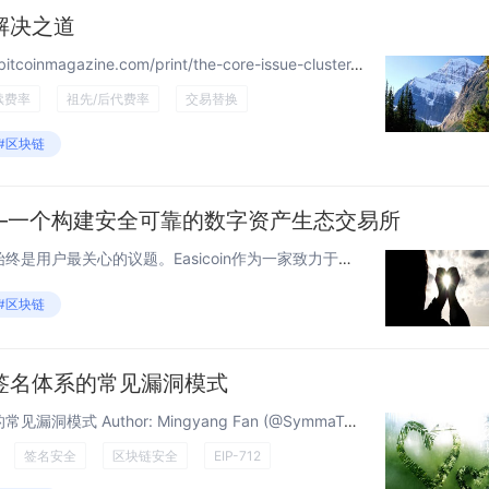
解决之道
作者：Shinobi 来源： https://bitcoinmagazine.com/print/the-core-issue-cluster-mempool-problems-are-easier-in-chunks...
续费率
祖先/后代费率
交易替换
#区块链
币）——一个构建安全可靠的数字资产生态交易所
在数字资产领域，安全与合规始终是用户最关心的议题。Easicoin作为一家致力于全球服务的数字资产平台，以其严谨的风险控制和透明运营模式，赢得了广泛认可。这篇文章将从安全架构和合规实践的角度，探讨Easicoin如何为用户打造一个值得信赖的...
#区块链
签名体系的常见漏洞模式
签名安全全景：四种签名体系的常见漏洞模式 Author: Mingyang Fan (@SymmaTe) Published: 2026-03 签名是区块链安全的核心机制——它证明"这个操作经过了授权"。但在审计中我反复看...
签名安全
区块链安全
EIP-712