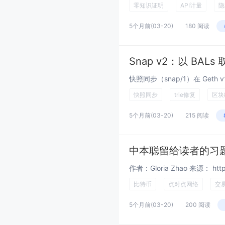
零知识证明
API计量
隐
5个月前
(03-20)
180 阅读
Snap v2：以 BALs
快照同步
trie修复
区块
5个月前
(03-20)
215 阅读
中本聪留给读者的习
比特币
点对点网络
交
5个月前
(03-20)
200 阅读