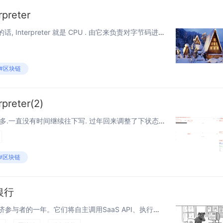
preter
Interpreter REVM 是台计算机的话, Interpreter 就是 CPU . 由它来负责对字节码进行解释执行,完成本次交易想要实现的目的. 前面的内容最多算准备工作,提供 Interpreter 执行所需要的内容. 理解了...
#区块链
reter(2)
前言 年前又爆仓,加上过年事情多.一直没有时间继续往下写. 过年回来调整了下状态,也为了爆仓后重新找份工作,接着写完这篇. 上一篇介绍了 Interpreter 的成员属性.这一篇写执行流程和Opcode. 为了配合这篇文章,写了个简单...
#区块链
银行
2026年将是AI代理开始成为经济参与者的一年。它们将自主调用SaaS API、执行交易、购买云计算资源并串联工作流。正如人类需要信用卡作为“银行轨道”在现实世界中进行交易一样，代理也需要一个银行——我主张这个银行将基于稳定币。 这个...