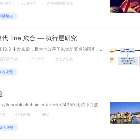
私保护
LLM推理
速率限制匿名器
#区块链
 取代 Trie 愈合 — 执行层研究
快照同步（snap/1）在 Geth v1.10.0 中发布后，极大地改善了以太坊节点的同步。但它有一个众所周知的阿喀琉斯之踵：trie 修复阶段，这是一个迭代过程，同步节点在此阶段一次一个 trie 节点地发现并修复状态不一致性。这个阶段...
级访问列表
EIP-7928
以太坊协议
#区块链
题
作者：Gloria Zhao 来源： https://learnblockchain.cn/article/24359 比特币白皮书对比特币的核心特性的说明非常清楚：它是免许可的。世界上的任何人，只要加入这个点对点网络并广播...
易池
钉死攻击
MEVil
#区块链