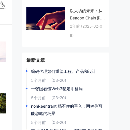
以太坊的未来：从
Beacon Chain 到
Beam Chain
2年前
(2025-02-0
9)
最新文章
编码代理如何重塑工程、产品和设计
5个月前
(03-20)
一张图看懂Web3稳定币格局
5个月前
(03-20)
nonReentrant 挡不住的重入：两种你可
能忽略的场景
5个月前
(03-20)