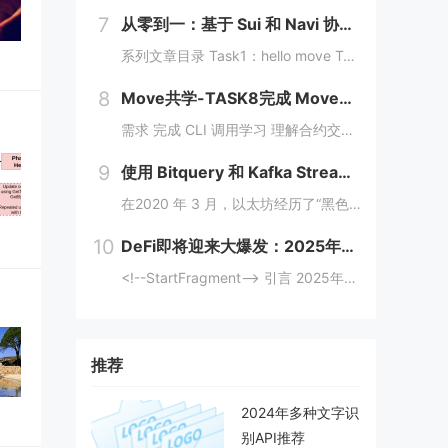
7
从零到一：基于 Sui 和 Navi 协议的 PTB 应用开发教程
系列文章目录 Task1：hello move Task2：move coin Task3：move nft Task4：move game Task5：move swap Task6：sdk ptb 更多精彩内容，敬请期待！️...
8
Move共学-TASK8完成 MoveCTF Lets Move挑战
需求 完成 CLI 调用学习 理解合约交互传值 完成 Move CTF Lets Move 一、任务指南 合约部署地址: 0x097a3833b6b5c62ca6ad10f0509dffdadff7ce31e1...
9
使用 Bitquery 和 Kafka Streams 分析加密支付
在2020 年 3 月，以太坊经历了“黑色星期四”崩盘，数以千计的 DeFi（去中心化金融）清算被同时触发，导致网络费用从 20 gwei 飙升至 200 gwei 以上。那些能够监控并对内存池数据做出反应的人幸存下来，而那些无法做到的人则...
10
DeFi即将迎来大爆发：2025年金融变革的背后逻辑与机会
<!--StartFragment--> 引言 2025年，去中心化金融（DeFi）可能迎来一个重要的爆发时期。根据近期的新闻热点，多个因素正在推动这一趋势的到来。首先，美国政府计划建立比特币战略储备，并配合发行ETF等债务...
推荐
2024年多种文字识
别API推荐