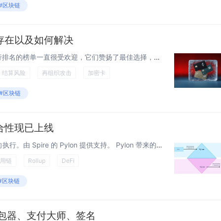
#区块链
存在以及如何解决
一年多以来，X 上对加密卡进行排名的榜单一直很受欢迎，它们赞扬了最佳选择，并批评了其余的。然而，大多数用户仍然没有意识到在使用这些卡支付时所面临的真实风险，或者是否存在任何风险。 除了明显的隐私缺失之外，我们多年来一直在加密钱包中修复一个...
结算风险
再组织攻击
加密卡
#区块链
合性现已上线
同步读取。同步写入。跨层双向执行。由 Spire 的 Pylon 提供支持。 Pylon 带来的完全同步可组合性 今天我们宣布 Pylon 上的同步写入功能已正式上线。通过此新增功能，Pylon 现在支持完全同步可组合性——这是以太...
用链
Rollup
DeFi
#区块链
：打包器、支付大师、签名