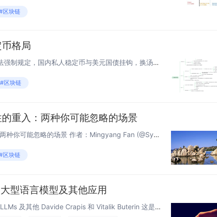
#区块链
定币格局
<!--StartFragment--> 美国立法强制规定，国内私人稳定币与美元国债挂钩，换汤不换药，背书美元货币霸权。 欧盟，新加坡在美国私人稳定币框架玩法内维护国家货币主权。 中国应对： 1.2026年初全面叫停人民币...
#区块链
 挡不住的重入：两种你可能忽略的场景
nonReentrant 挡不住的重入：两种你可能忽略的场景 作者：Mingyang Fan (@SymmaTe) 发布时间：2026-03 在审计智能合约的过程中，我发现一个很普遍的误区：很多开发者看到合约加了 nonR...
#区块链
：大型语言模型及其他应用
markdown ZK API 使用积分：LLMs 及其他 Davide Crapis 和 Vitalik Buterin 这是 v2 版——与 v1 版 相比，它将客户端的退款票据列表替换为服务器签名的同态退款运行总额，因此用户不再...