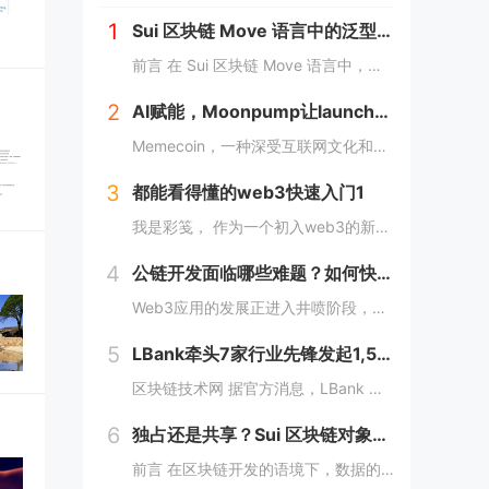
1
Sui 区块链 Move 语言中的泛型详解
前言 在 Sui 区块链 Move 语言中，泛型（Generic）是一个强大的工具，它允许开发者在编写代码时进行类型或属性的抽象替代。这种抽象极大地提高了代码的灵活性，减少了重复逻辑，并提升了代码的可扩展性。本文将深入探讨 Move 中的...
2
AI赋能，Moonpump让launch先人一步
Memecoin，一种深受互联网文化和幽默所启发的加密货币，近段时间在加密市场中掀起了"meme热“。 只需在社交网络上稍微浏览，就会发现各种meme（迷因），让整个页面变得活泼有趣。这些迷因通过嘲讽和揶揄的方式，轻松地对一些严肃话题进行调...
3
都能看得懂的web3快速入门1
我是彩笺， 作为一个初入web3的新人，在探索阶段发现很多概念、工具都需要花费一定的时间和精力，才能了解到其在web3中所代表的含义。 概念上；像是去中心化、区块链、智能合约... 工具上：钱包、私钥、跨链桥... 在看到web3相...
4
公链开发面临哪些难题？如何快速构建一条区块链？
Web3应用的发展正进入井喷阶段，各大赛道应用项目层出不穷，同时公链赛道也在稳步增长，据Coingecko数据显示，目前收录的L1和L2项目已经超过7000个，这里面不仅有做基础设施的L1，还有许多专注于业务的应用链。公链的发展已不局限于基...
5
LBank牵头7家行业先锋发起1,500万美元DEXX捐赠计划
区块链技术网 据官方消息，LBank 联合 MEXC Ventures、HashKey Capital、SevenX Ventures、Mask Network 等共同发起了对 DEXX 的 1,500 万美元捐赠计划，该计划将为...
6
独占还是共享？Sui 区块链对象所有权的六种管理方式全解析
前言 在区块链开发的语境下，数据的存储和管理方式至关重要。而 Move 语言作为一种专为区块链设计的编程语言，以其灵活的语法和强大的能力系统，成为 Sui 区块链的核心语言。本文将围绕 Move 语言中的结构体展开，解析其在 Sui 区块...