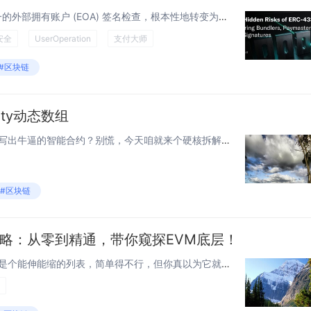
ERC-4337 将“账户安全”从单一的外部拥有账户 (EOA) 签名检查，根本性地转变为一个分布式系统，该系统包含智能账户代码、链上 EntryPoint 和链下基础设施。 虽然这带来了巨大的灵活性（自定义身份验证、Gas 赞助、交...
安全
UserOperation
支付大师
#区块链
ity动态数组
想在Solidity里搞定动态数组，写出牛逼的智能合约？别慌，今天咱就来个硬核拆解，从底层存储到代码实现，带你把动态数组的每个细节掰开揉碎！动态数组在Solidity里可是个大杀器，灵活得一批，能存一堆数据，还能随时扩容缩容，简直是写合约的...
#区块链
组全攻略：从零到精通，带你窥探EVM底层！
Solidity的动态数组，乍一看就是个能伸能缩的列表，简单得不行，但你真以为它就这么好搞定？别天真！这玩意儿在以太坊虚拟机（EVM）里藏着无数玄机，从存储布局到gas消耗，从数组操作到字节码细节，稍不留神就可能写出个天价gas的合约！...