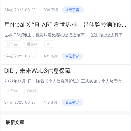
3年前
(2023-06-28)
399 阅读
#元宇宙
用Nreal X “真·AR” 看世界杯：是体验拉满的90分钟！
世界杯8强诞生，也意味着比赛已经接近尾声。 在这场已经进行了大半个月的世界顶级足球赛事中，所有球迷共同见证了一个又一个“奇迹”，无论是日本让一追二强势逆转德国，还是韩国二比一逆转绝杀葡萄牙，又或者是C罗“噤声”、巴西桑巴还是梅西和...
元宇宙
世界杯
AR
3年前
(2023-06-28)
481 阅读
#元宇宙
DID，未来Web3信息保障
2021年11月1日，随着《个人信息保护法》正式实施，个人终于有了自己信息被保护的法律。如今，区块链、元宇宙、Web3等新一代信息技术的快速发展，让人们可以轻易在互联网上重构虚拟自我，这时数字身份也起到了同等重要的作用。...
元宇宙
Web3
3年前
(2023-06-28)
418 阅读
#元宇宙
最新文章