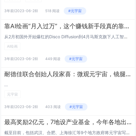
3年前
(2023-06-28)
518 阅读
#元宇宙
靠AI绘画“月入过万”，这个赚钱新手段真的靠谱吗？
从2月初国外开始爆红的Disco Diffusion到4月马斯克旗下人工智能团队OpenAI发布的DALL·E 2代，再到近几月来国内AI绘画平台文心一格、即时AI等如雨后春笋般纷纷推出。...
AI绘画
3年前
(2023-06-28)
449 阅读
#元宇宙
耐德佳联合创始人段家喜：微观元宇宙，镜腿里的AR光学
...
元宇宙
3年前
(2023-06-28)
403 阅读
#元宇宙
最高奖励2亿元，7地设产业基金，今年各地出台26项元宇宙专项政策
截至目前，包括武汉、合肥、上海徐汇等9个地方政府将元宇宙写进了政府工作报告。...