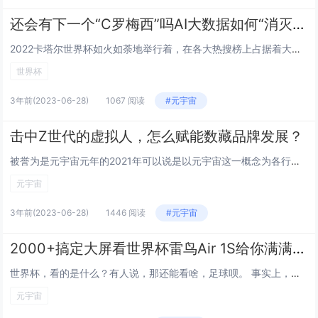
还会有下一个“C罗梅西”吗AI大数据如何“消灭”体育巨星
2022卡塔尔世界杯如火如荼地举行着，在各大热搜榜上占据着大家的视线，其中足球名将梅西、C罗等更是球迷们关注的重点，凡是有他们出场的比赛，有关他们的词条都“噌噌”上了热搜，足以看出这些球星的...
世界杯
3年前
(2023-06-28)
1067 阅读
#元宇宙
击中Z世代的虚拟人，怎么赋能数藏品牌发展？
被誉为是元宇宙元年的2021年可以说是以元宇宙这一概念为各行各业投下了具有相当震撼力的“导弹”。 虚拟人、数字藏品、元宇宙空间，是当前元宇宙市场的三大主要业务模式。作为被认为是元宇宙的第一...
元宇宙
3年前
(2023-06-28)
1446 阅读
#元宇宙
2000+搞定大屏看世界杯雷鸟Air 1S给你满满氛围感
世界杯，看的是什么？有人说，那还能看啥，足球呗。 事实上，除了足球之外，更多人看的还是一个“氛围”。吃着烧烤，哈着啤酒，翘着二郎腿，毫无顾忌的熬着大夜，为球痴为球狂为球哐哐撞大墙。从开赛那天起，决心做18岁的孩子。 为了看世界...
元宇宙