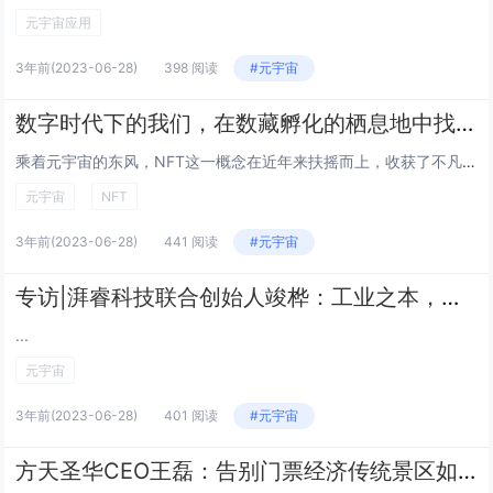
元宇宙应用
3年前
(2023-06-28)
398 阅读
#元宇宙
数字时代下的我们，在数藏孵化的栖息地中找到归宿
乘着元宇宙的东风，NFT这一概念在近年来扶摇而上，收获了不凡的讨论热度。受广大互联网用户对它线上使用场景的认可，它目前正逐渐孵化出了社交的一种全新形式，并作用于虚拟世界。...
元宇宙
NFT
3年前
(2023-06-28)
441 阅读
#元宇宙
专访|湃睿科技联合创始人竣桦：工业之本，立于足下
...
元宇宙
3年前
(2023-06-28)
401 阅读
#元宇宙
方天圣华CEO王磊：告别门票经济传统景区如何重塑文化自信