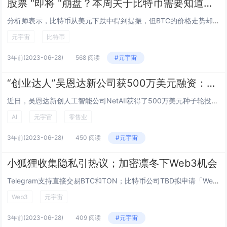
股票 "即将 "崩盘？本周关于比特币需要知道的5件事
分析师表示，比特币从美元下跌中得到提振，但BTC的价格走势却没有明显看涨。...
元宇宙
比特币
3年前
(2023-06-28)
568 阅读
#元宇宙
“创业达人”吴恩达新公司获500万美元融资：这次AI进军零售业！
近日，吴恩达新创人工智能公司NetAIl获得了500万美元种子轮投资，这位学界和产业界AI大牛的创业新方向也受到关注。 说起吴恩达，许多人首先想到的可能是那位从百度...
AI
元宇宙
零售业
3年前
(2023-06-28)
450 阅读
#元宇宙
小狐狸收集隐私引热议；加密凛冬下Web3机会
Telegram支持直接交易BTC和TON；比特币公司TBD拟申请「Web 5」商标；Web3支付公司Starlight推出公司卡；MetaMask已集成至...
Web3
元宇宙
3年前
(2023-06-28)
409 阅读
#元宇宙