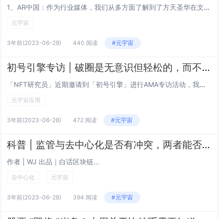
1、AR中国：作为行业媒体，我们从多方面了解到了方天圣华在文旅领域成绩斐然，您作为方天圣华的掌舵人，方便为大家解读一下方天圣华最初选择这个赛道的原因嘛？ 王磊先生:相信...
元宇宙
3年前
(2023-06-28)
440 阅读
#元宇宙
初号引擎专访 | 破圈是无意识但轻松的，而不是刻意但困难的
「NFT研究员」近期邀请到「初号引擎」进行AMA专访活动，我们非常荣幸能与「初号引擎」负责人 -- AE进行本次专访，将围绕用户提问进行分享。 以下为完整的采访内容： 石神的迷妹： 现阶段数藏市场相对...
元宇宙应用
3年前
(2023-06-28)
472 阅读
#元宇宙
科普 | 监管与去中心化是否有冲突，两者能否共存？
作者 | WJ 出品｜白话区块链...
去中心化
元宇宙
3年前
(2023-06-28)
394 阅读
#元宇宙