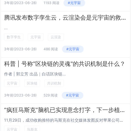
3年前
(2023-06-28)
1193 阅读
#元宇宙
腾讯发布数字孪生云，云渲染会是元宇宙的救命稻草吗？
...
数字孪生
元宇宙
云渲染
3年前
(2023-06-28)
486 阅读
#元宇宙
科普 | 号称"区块链的灵魂"的共识机制是什么？
作者 | 郭立芳 出品｜白话区块链...
元宇宙
区块链
共识机制
3年前
(2023-06-28)
529 阅读
#元宇宙
“疯狂马斯克”脑机已实现意念打字，下一步植入人体
11月29日，成功收购推特的马斯克在社交媒体发图反对苹果公司通过APP Store对其平台应用收取30%的交易费用，马斯克发布的推文包括一辆印有他名字的汽车的表情包，它转向标有“开战”的高速公路出口匝道，而不是继续朝着“支付30%”的方向前...
元宇宙
马斯克