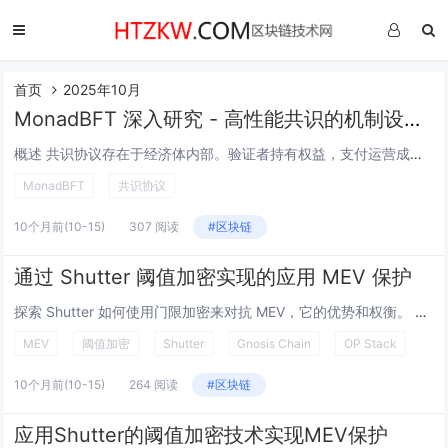
首页
2025年10月
MonadBFT 深入研究 - 高性能共识的机制设计基础 - 第 1 部分
概述 共识协议存在于经济体内部。验证者持有权益，支付运营成本，追逐或防御 MEV，有时还会串通。如果我们将 MonadBFT 仅仅描述为一个消息传递算法，我们就忽略了驱动真实结果的力量。在本系列中，我们将 MonadBFT 视为一种机制：...
MonadBFT
共识协议
10个月前
(10-15)
307 阅读
#区块链
通过 Shutter 阈值加密实现的应用 MEV 保护
探索 Shutter 如何使用门限加密来对抗 MEV，它的优势和权衡。 研究 理解 MEV 及其对区块链用户的影响 透明性是区块链的基础特性之一，但它也使得通过控制区块内交易的顺序和包含来提取价值成为可能，这被称为 MEV，或最大...
MEV
阈值加密
Shutter
Gnosis Chain
OP Stack
10个月前
(10-15)
264 阅读
#区块链
应用Shutter的阈值加密技术实现MEV保护