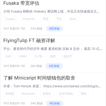
Fusaka 带宽评估
介绍 Fusaka 刚刚在 Holesky 测试网上线，并且正在快速接近主网。该分叉包含一个名为 PeerDAS 的新功能，这是一种向网络上的节点分发 blob 的新方式。在 PeerDAS 中，节点将负责“保管”不同部分的 blob...
Fusaka
PeerDAS
带宽
节点
Blob
10个月前
(10-15)
335 阅读
#区块链
FlyingTulip FT 融资详解
平台、募资和代币经济学 概要 募资机制 目标 & 定价： 最高 10 亿美元，价格为 1 美元兑 10 FT (隐含价格 $0.10)。如果募资额低于 10 亿美元，FT 的铸造量将按比例减少。 通过永...
DeFi
AMM
CLOB
借贷
稳定币
10个月前
(10-15)
264 阅读
#区块链
了解 Minicsript 时间锁钱包的取舍
作者：Tom Honzik 来源： https://www.unchained.com/blog/examining-the-tradeoffs-of-miniscript-timelock-wallets 多种比特币钱...
时间锁
Miniscript
多签名
比特币钱包
脚本
10个月前
(10-15)
340 阅读
#区块链