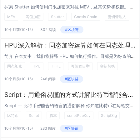
探索 Shutter 如何使用门限加密来对抗 MEV，及其优势和权衡。 参见 Cointelegraph 的研究文章：https://learnblockchain.cn/article/21213 理解 MEV 及其对区块链用户的...
MEV
阈值加密
Shutter
Gnosis Chain
密钥管理人
10个月前
(10-15)
302 阅读
#区块链
HPU深入解析：同态加密运算如何在同态处理器上运行
简介 在本文中，我们将解释 HPU 如何执行操作。目标是为好奇的开发者提供一个清晰的 HPU 使用的心理模型 —— 并且，对于勇敢者，可以深入研究它的 RTL 代码。 当然，硬件永远不会单独工作。HPU 项目还包括一个软件堆栈：...
同态加密
HPU
TFHE
可编程自举
密钥切换
10个月前
(10-15)
248 阅读
#区块链
Script：用通俗易懂的方式讲解比特币智能合约语言
Script — 比特币智能合约语言的通俗解释 你知道比特币在每笔交易中都隐藏着自己的编程语言吗？它被称为 Script，虽然它看起来不像我们通常使用的编程语言，但它默默地支持着比特币在网络上的安全转移。在这篇文章中，我将用简单的术语...
比特币
Script
脚本
scriptPubKey
ScriptSig
10个月前
(10-15)
283 阅读
#区块链