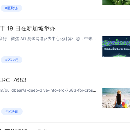
#区块链
将于 19 日在新加坡举办
Arweave 亚洲年会第三届即将举行，聚焦 AO 测试网络及去中心化计算生态，带来深度互动、重要公告和精彩演示。 作者： outprog 审阅：0xmiddle 来源：内容公会 - 新闻 Arweave 亚洲...
#区块链
C-7683
原文链接：https://medium.com/buildbear/a-deep-dive-into-erc-7683-for-cross-chain-intent-8368818e0f07 译者：AI翻译官，校对：翻译...
#区块链