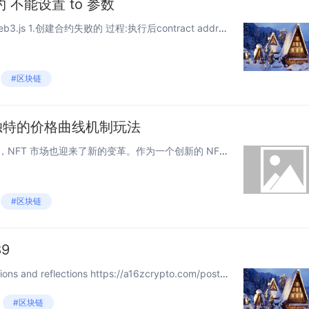
约 不能设置 to 参数
今天调试手工采用node 调用web3.js 1.创建合约失败的 过程:执行后contract address是null的代码: 1.1 下面的code 取值从remix里面拷贝byte code code = '0x60806040...
#区块链
h 独特的价格曲线机制玩法
随着 Meme 币赛道的迅速崛起，NFT 市场也迎来了新的变革。作为一个创新的 NFT 发行平台，Mint.Rich 正掀起一场全民参与的 NFT 热潮。其简易的操作界面和独特的价格曲线设计，让任何人都能以极低的门槛发行和交易自己的 NFT...
#区块链
89
Understanding Jolt: Clarifications and reflections https://a16zcrypto.com/posts/article/understanding-jolt-clarificatio...
#区块链