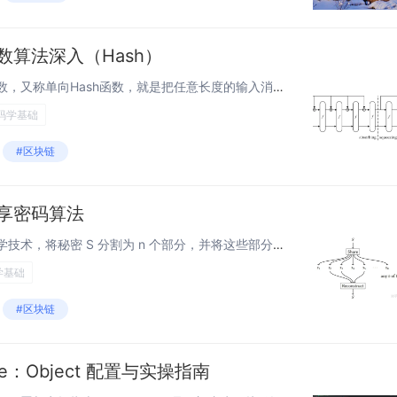
数算法深入（Hash）
单向函数算法深入 单向散列函数，又称单向Hash函数，就是把任意长度的输入消息串变化成固定长的输出串且由输出串难以得到输入串的一种函数。这个输出串称为该消息的散列值。 MD5 MD5 简介 是RSA数据安全公司开发的一种单向散列算法...
码学基础
#区块链
享密码算法
概念 门限秘密共享是一种密码学技术，将秘密 S 分割为 n 个部分，并将这些部分分发给 n 个参与者。所谓门限，是在分割这些秘密的时候，设置一个大小位于 1 和 n 之间的 k 值，使得给定任意 k−1 个或更少的秘密份额，都不能...
学基础
#区块链
ve：Object 配置与实操指南