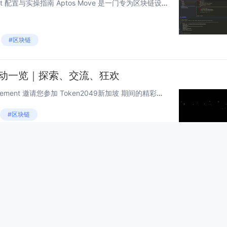
深入探索 Aptos Move：Object 配置与实操指南 Aptos Move 是一门专为区块链设计的编程语言，以其模块化与高效性著称。在 Move 生态系统中，Object 是一个核心概念，它为开发者提供了灵活的资源管理工具。本文章...
#区块链
坡活动一览｜探索、交流、狂欢
9 月 16 日至 9 月 19 日，Movement 邀请您参加 Token2049新加坡 期间的精彩活动！ 深入了解 Movement，与创始人和生态项目面对面交流。 Movement 是一个创新的模块化框架，致力...
#区块链
入剖析inline与inline_ref
在区块链技术的推动下，智能合约已成为去中心化应用（DApp）的核心组件。智能合约的执行效率和资源利用率直接关系到整个区块链网络的性能和用户体验。在TON（The Open Network）平台上，TVM（Telegram Virtual M...
#区块链