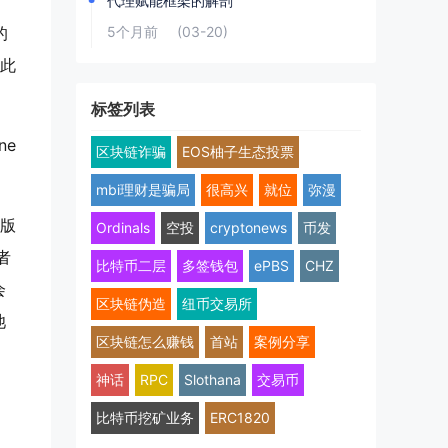
代理赋能框架的解剖
的
5个月前
(03-20)
因此
标签列表
ne
区块链诈骗
EOS柚子生态投票
mbi理财是骗局
很高兴
就位
弥漫
级版
Ordinals
空投
cryptonews
币发
者
比特币二层
多签钱包
ePBS
CHZ
会
区块链伪造
纽币交易所
池
区块链怎么赚钱
首站
案例分享
神话
RPC
Slothana
交易币
比特币挖矿业务
ERC1820