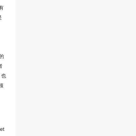
有
是
 的
者
。也
领
et