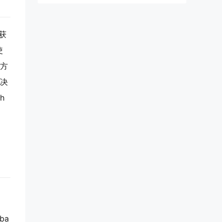
着获
使
一方
取决
h
ba