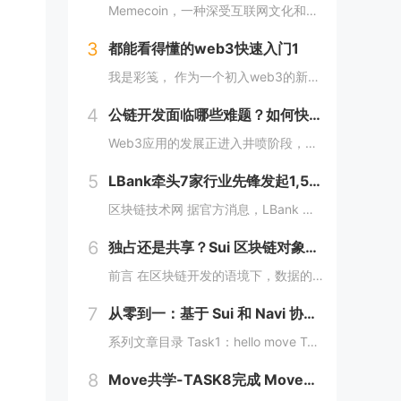
Memecoin，一种深受互联网文化和幽默所启发的加密货币，近段时间在加密市场中掀起了"meme热“。 只需在社交网络上稍微浏览，就会发现各种meme（迷因），让整个页面变得活泼有趣。这些迷因通过嘲讽和揶揄的方式，轻松地对一些严肃话题进行调...
3
都能看得懂的web3快速入门1
我是彩笺， 作为一个初入web3的新人，在探索阶段发现很多概念、工具都需要花费一定的时间和精力，才能了解到其在web3中所代表的含义。 概念上；像是去中心化、区块链、智能合约... 工具上：钱包、私钥、跨链桥... 在看到web3相...
4
公链开发面临哪些难题？如何快速构建一条区块链？
Web3应用的发展正进入井喷阶段，各大赛道应用项目层出不穷，同时公链赛道也在稳步增长，据Coingecko数据显示，目前收录的L1和L2项目已经超过7000个，这里面不仅有做基础设施的L1，还有许多专注于业务的应用链。公链的发展已不局限于基...
5
LBank牵头7家行业先锋发起1,500万美元DEXX捐赠计划
区块链技术网 据官方消息，LBank 联合 MEXC Ventures、HashKey Capital、SevenX Ventures、Mask Network 等共同发起了对 DEXX 的 1,500 万美元捐赠计划，该计划将为...
6
独占还是共享？Sui 区块链对象所有权的六种管理方式全解析
前言 在区块链开发的语境下，数据的存储和管理方式至关重要。而 Move 语言作为一种专为区块链设计的编程语言，以其灵活的语法和强大的能力系统，成为 Sui 区块链的核心语言。本文将围绕 Move 语言中的结构体展开，解析其在 Sui 区块...
7
从零到一：基于 Sui 和 Navi 协议的 PTB 应用开发教程
系列文章目录 Task1：hello move Task2：move coin Task3：move nft Task4：move game Task5：move swap Task6：sdk ptb 更多精彩内容，敬请期待！️...
8
Move共学-TASK8完成 MoveCTF Lets Move挑战