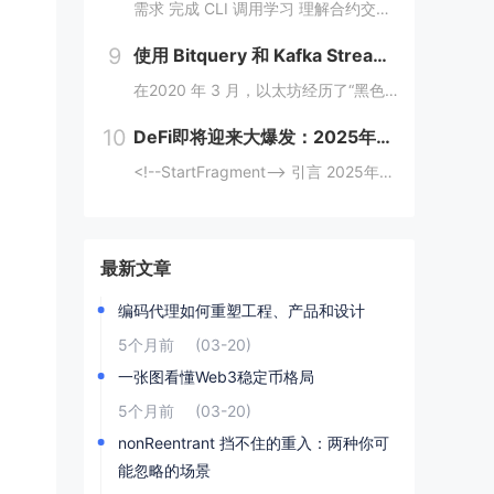
需求 完成 CLI 调用学习 理解合约交互传值 完成 Move CTF Lets Move 一、任务指南 合约部署地址: 0x097a3833b6b5c62ca6ad10f0509dffdadff7ce31e1...
9
使用 Bitquery 和 Kafka Streams 分析加密支付
在2020 年 3 月，以太坊经历了“黑色星期四”崩盘，数以千计的 DeFi（去中心化金融）清算被同时触发，导致网络费用从 20 gwei 飙升至 200 gwei 以上。那些能够监控并对内存池数据做出反应的人幸存下来，而那些无法做到的人则...
10
DeFi即将迎来大爆发：2025年金融变革的背后逻辑与机会
<!--StartFragment--> 引言 2025年，去中心化金融（DeFi）可能迎来一个重要的爆发时期。根据近期的新闻热点，多个因素正在推动这一趋势的到来。首先，美国政府计划建立比特币战略储备，并配合发行ETF等债务...
最新文章
编码代理如何重塑工程、产品和设计
5个月前
(03-20)
一张图看懂Web3稳定币格局
5个月前
(03-20)
nonReentrant 挡不住的重入：两种你可
能忽略的场景