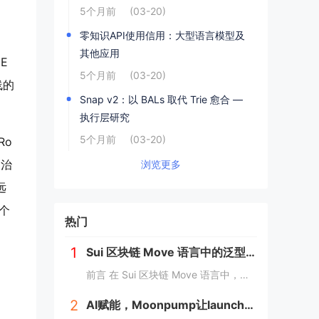
5个月前
(03-20)
零知识API使用信用：大型语言模型及
其他应用
E
5个月前
(03-20)
线的
Snap v2：以 BALs 取代 Trie 愈合 —
执行层研究
5个月前
(03-20)
Ro
和治
浏览更多
远
福个
热门
1
Sui 区块链 Move 语言中的泛型详解
前言 在 Sui 区块链 Move 语言中，泛型（Generic）是一个强大的工具，它允许开发者在编写代码时进行类型或属性的抽象替代。这种抽象极大地提高了代码的灵活性，减少了重复逻辑，并提升了代码的可扩展性。本文将深入探讨 Move 中的...
2
AI赋能，Moonpump让launch先人一步