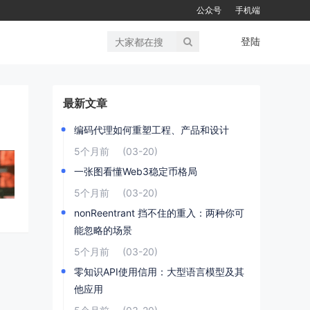
公众号
手机端
登陆
最新文章
编码代理如何重塑工程、产品和设计
5个月前
(03-20)
一张图看懂Web3稳定币格局
5个月前
(03-20)
nonReentrant 挡不住的重入：两种你可
能忽略的场景
5个月前
(03-20)
零知识API使用信用：大型语言模型及其
他应用