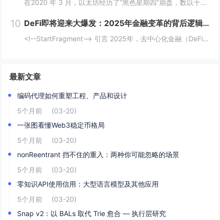
在2020 年 3 月，以太坊经历了“黑色星期四”崩盘，数以千计的 DeFi（去中心化金融）清算被同时触发，导致网络费用从 20 gwei 飙升至 200 gwei 以上。那些能够监控并对内存池数据做出反应的人幸存下来，而那些无法做到的人则...
10
DeFi即将迎来大爆发：2025年金融变革的背后逻辑与机会
<!--StartFragment--> 引言 2025年，去中心化金融（DeFi）可能迎来一个重要的爆发时期。根据近期的新闻热点，多个因素正在推动这一趋势的到来。首先，美国政府计划建立比特币战略储备，并配合发行ETF等债务...
最新文章
编码代理如何重塑工程、产品和设计
5个月前
(03-20)
一张图看懂Web3稳定币格局
5个月前
(03-20)
nonReentrant 挡不住的重入：两种你可能忽略的场景
5个月前
(03-20)
零知识API使用信用：大型语言模型及其他应用
5个月前
(03-20)
Snap v2：以 BALs 取代 Trie 愈合 — 执行层研究