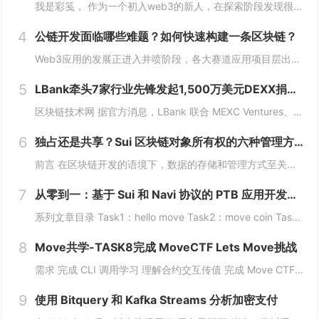
我是彩笺， 作为一个初入web3的新人，在探索阶段发现很多概念、工具都需要花费一定的时间和精力，才能了解到其在web3中所代表的含义。 概念上；像是去中心化、区块链、智能合约... 工具上：钱包、私钥、跨链桥... 在看到web3相...
4
公链开发面临哪些难题？如何快速构建一条区块链？
Web3应用的发展正进入井喷阶段，各大赛道应用项目层出不穷，同时公链赛道也在稳步增长，据Coingecko数据显示，目前收录的L1和L2项目已经超过7000个，这里面不仅有做基础设施的L1，还有许多专注于业务的应用链。公链的发展已不局限于基...
5
LBank牵头7家行业先锋发起1,500万美元DEXX捐赠计划
区块链技术网 据官方消息，LBank 联合 MEXC Ventures、HashKey Capital、SevenX Ventures、Mask Network 等共同发起了对 DEXX 的 1,500 万美元捐赠计划，该计划将为...
6
独占还是共享？Sui 区块链对象所有权的六种管理方式全解析
前言 在区块链开发的语境下，数据的存储和管理方式至关重要。而 Move 语言作为一种专为区块链设计的编程语言，以其灵活的语法和强大的能力系统，成为 Sui 区块链的核心语言。本文将围绕 Move 语言中的结构体展开，解析其在 Sui 区块...
7
从零到一：基于 Sui 和 Navi 协议的 PTB 应用开发教程
系列文章目录 Task1：hello move Task2：move coin Task3：move nft Task4：move game Task5：move swap Task6：sdk ptb 更多精彩内容，敬请期待！️...
8
Move共学-TASK8完成 MoveCTF Lets Move挑战
需求 完成 CLI 调用学习 理解合约交互传值 完成 Move CTF Lets Move 一、任务指南 合约部署地址: 0x097a3833b6b5c62ca6ad10f0509dffdadff7ce31e1...
9
使用 Bitquery 和 Kafka Streams 分析加密支付