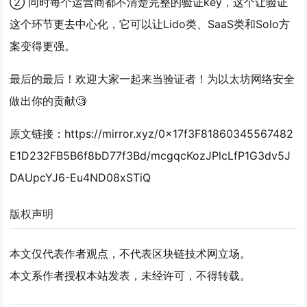
② 同时每个运营商都不清楚完整的验证key，这个让验证
这个环节更去中心化，它可以让Lido类、SaaS类和Solo方
案变得更强。
最后的最后！欢迎大家一起来当验证者！为以太坊网络安全
做出你的贡献🧐
原文链接
：https://mirror.xyz/0x17f3F81860345567482
E1D232FB5B6f8bD77f3Bd/mcgqcKozJPlcLfP1G3dv5J
DAUpcYJ6-Eu4ND08xSTiQ
版权声明
本文仅代表作者观点，不代表区块链技术网立场。
本文系作者授权本站发表，未经许可，不得转载。