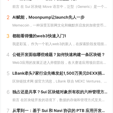
前言 在 Sui 区块链 Move 语言中，泛型（Generic）是一个强大的工具，它允许开发者在编写代码时进行类型或属性的抽象替代。这种抽象极大地提高了代码的灵活性，减少了重复逻辑，并提升了代码的可扩展性。本文将深入探讨 Move 中的...
2
AI赋能，Moonpump让launch先人一步
Memecoin，一种深受互联网文化和幽默所启发的加密货币，近段时间在加密市场中掀起了"meme热“。 只需在社交网络上稍微浏览，就会发现各种meme（迷因），让整个页面变得活泼有趣。这些迷因通过嘲讽和揶揄的方式，轻松地对一些严肃话题进行调...
3
都能看得懂的web3快速入门1
我是彩笺， 作为一个初入web3的新人，在探索阶段发现很多概念、工具都需要花费一定的时间和精力，才能了解到其在web3中所代表的含义。 概念上；像是去中心化、区块链、智能合约... 工具上：钱包、私钥、跨链桥... 在看到web3相...
4
公链开发面临哪些难题？如何快速构建一条区块链？
Web3应用的发展正进入井喷阶段，各大赛道应用项目层出不穷，同时公链赛道也在稳步增长，据Coingecko数据显示，目前收录的L1和L2项目已经超过7000个，这里面不仅有做基础设施的L1，还有许多专注于业务的应用链。公链的发展已不局限于基...
5
LBank牵头7家行业先锋发起1,500万美元DEXX捐赠计划
区块链技术网 据官方消息，LBank 联合 MEXC Ventures、HashKey Capital、SevenX Ventures、Mask Network 等共同发起了对 DEXX 的 1,500 万美元捐赠计划，该计划将为...
6
独占还是共享？Sui 区块链对象所有权的六种管理方式全解析
前言 在区块链开发的语境下，数据的存储和管理方式至关重要。而 Move 语言作为一种专为区块链设计的编程语言，以其灵活的语法和强大的能力系统，成为 Sui 区块链的核心语言。本文将围绕 Move 语言中的结构体展开，解析其在 Sui 区块...
7
从零到一：基于 Sui 和 Navi 协议的 PTB 应用开发教程