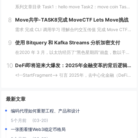
系列文章目录 Task1：hello move Task2：move coin Task3：move nft Task4：move game Task5：move swap Task6：sdk ptb 更多精彩内容，敬请期待！️...
8
Move共学-TASK8完成 MoveCTF Lets Move挑战
需求 完成 CLI 调用学习 理解合约交互传值 完成 Move CTF Lets Move 一、任务指南 合约部署地址: 0x097a3833b6b5c62ca6ad10f0509dffdadff7ce31e1...
9
使用 Bitquery 和 Kafka Streams 分析加密支付
在2020 年 3 月，以太坊经历了“黑色星期四”崩盘，数以千计的 DeFi（去中心化金融）清算被同时触发，导致网络费用从 20 gwei 飙升至 200 gwei 以上。那些能够监控并对内存池数据做出反应的人幸存下来，而那些无法做到的人则...
10
DeFi即将迎来大爆发：2025年金融变革的背后逻辑与机会
<!--StartFragment--> 引言 2025年，去中心化金融（DeFi）可能迎来一个重要的爆发时期。根据近期的新闻热点，多个因素正在推动这一趋势的到来。首先，美国政府计划建立比特币战略储备，并配合发行ETF等债务...
最新文章
编码代理如何重塑工程、产品和设计
5个月前
(03-20)
一张图看懂Web3稳定币格局