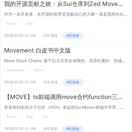
我的开源贡献之旅：从Sui仓库到Zed Move插件
作为一名开发者，在开源的世界里贡献自己的力量一直是我所向往的。最近，我迎来了两个令我无比喜悦的开源贡献成果，今天就想和大家分享一下这段充满乐趣与挑战的经历。 一、Sui仓库的贡献 Sui是一个非常令人兴奋的项目，我一直都想在这...
Move
Zed
2年前
(2025-01-28)
230 阅读
#区块链
Movement 白皮书中文版
Move Stack Chains: 基于以太坊安全保障的、高吞吐量的、快速确定性的 Move 语言汇总网络 摘要 我们推出了 Move Stack Chains，这是一个由以太坊保护的基于 Move 的安全可扩展性 roll...
Movement
Move
2年前
(2025-01-28)
338 阅读
#区块链
【MOVE】ts前端调用move合约function三步走
欢迎来到由水分子社区（HOH）发起的Sui Move×前端共学营，在这里你可以学习到Move合约开发和Web3前端知识。 不废话，直接上最干的干货。 首先，默认你已经在ts或js环境中安装了所有关于sui的sdk。 我也假设你已经有...
Move
前端
Sui
2年前
(2025-01-28)
245 阅读
#区块链