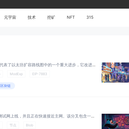
元宇宙
技术
挖矿
NFT
315
Fusaka 跟随今年的 Devcon，代表了以太坊扩容路线图中的一个重大进步，它改进了 L1 性能，增加了 blob 吞吐量，并增强了用户体验。 Fusaka 主网客户端版本已列出 。 Fusaka 概述 Fusaka 的主要特...
b
ModExp
EIP-7883
#区块链
介绍 Fusaka 刚刚在 Holesky 测试网上线，并且正在快速接近主网。该分叉包含一个名为 PeerDAS 的新功能，这是一种向网络上的节点分发 blob 的新方式。在 PeerDAS 中，节点将负责“保管”不同部分的 blob...
节点
Blob