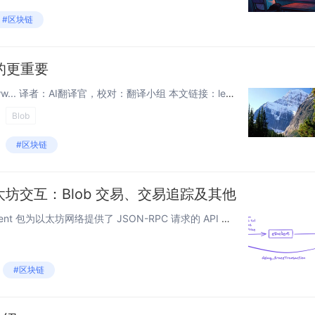
#区块链
的更重要
原文链接：x.com/paramonoww... 译者：AI翻译官，校对：翻译小组 本文链接：learnblockchain.cn/article… 大多数人将数据可用性层视为用户和应用访问数据的临时存...
Blob
#区块链
太坊交互：Blob 交易、交易追踪及其他
Go-Ethereum (Geth) 的 ethclient 包为以太坊网络提供了 JSON-RPC 请求的 API 封装，类似于 web3.js 和 ethers.js。 然而，JSON-RPC 的某些功能（如交易追踪）并未在 ethc...
#区块链