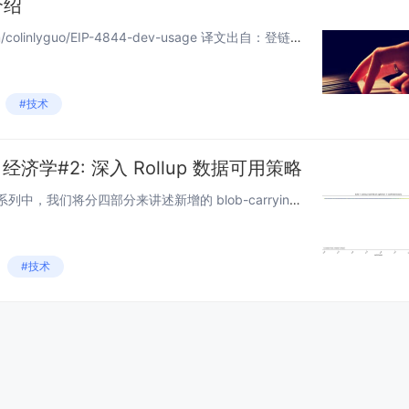
介绍
原文链接：https://github.com/colinlyguo/EIP-4844-dev-usage 译文出自：登链翻译计划 译者：Tiny 熊 本文永久链接：learnblockchain.cn/a...
#技术
4 经济学#2: 深入 Rollup 数据可用策略
写在前面 在 EIP-4844 经济学系列中，我们将分四部分来讲述新增的 blob-carrying transaction 会给网络带来何种影响。在上一篇文章中，笔者深入 Blob 交易的费用机制，包括 Blob 交易的费用计算方式，B...
#技术