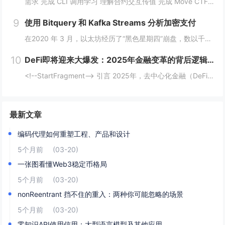
需求 完成 CLI 调用学习 理解合约交互传值 完成 Move CTF Lets Move 一、任务指南 合约部署地址: 0x097a3833b6b5c62ca6ad10f0509dffdadff7ce31e1...
9
使用 Bitquery 和 Kafka Streams 分析加密支付
在2020 年 3 月，以太坊经历了“黑色星期四”崩盘，数以千计的 DeFi（去中心化金融）清算被同时触发，导致网络费用从 20 gwei 飙升至 200 gwei 以上。那些能够监控并对内存池数据做出反应的人幸存下来，而那些无法做到的人则...
10
DeFi即将迎来大爆发：2025年金融变革的背后逻辑与机会
<!--StartFragment--> 引言 2025年，去中心化金融（DeFi）可能迎来一个重要的爆发时期。根据近期的新闻热点，多个因素正在推动这一趋势的到来。首先，美国政府计划建立比特币战略储备，并配合发行ETF等债务...
最新文章
编码代理如何重塑工程、产品和设计
5个月前
(03-20)
一张图看懂Web3稳定币格局
5个月前
(03-20)
nonReentrant 挡不住的重入：两种你可能忽略的场景
5个月前
(03-20)
零知识API使用信用：大型语言模型及其他应用