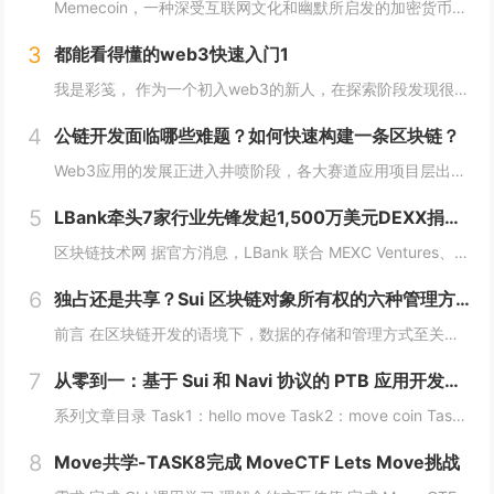
Memecoin，一种深受互联网文化和幽默所启发的加密货币，近段时间在加密市场中掀起了"meme热“。 只需在社交网络上稍微浏览，就会发现各种meme（迷因），让整个页面变得活泼有趣。这些迷因通过嘲讽和揶揄的方式，轻松地对一些严肃话题进行调...
3
都能看得懂的web3快速入门1
我是彩笺， 作为一个初入web3的新人，在探索阶段发现很多概念、工具都需要花费一定的时间和精力，才能了解到其在web3中所代表的含义。 概念上；像是去中心化、区块链、智能合约... 工具上：钱包、私钥、跨链桥... 在看到web3相...
4
公链开发面临哪些难题？如何快速构建一条区块链？
Web3应用的发展正进入井喷阶段，各大赛道应用项目层出不穷，同时公链赛道也在稳步增长，据Coingecko数据显示，目前收录的L1和L2项目已经超过7000个，这里面不仅有做基础设施的L1，还有许多专注于业务的应用链。公链的发展已不局限于基...
5
LBank牵头7家行业先锋发起1,500万美元DEXX捐赠计划
区块链技术网 据官方消息，LBank 联合 MEXC Ventures、HashKey Capital、SevenX Ventures、Mask Network 等共同发起了对 DEXX 的 1,500 万美元捐赠计划，该计划将为...
6
独占还是共享？Sui 区块链对象所有权的六种管理方式全解析
前言 在区块链开发的语境下，数据的存储和管理方式至关重要。而 Move 语言作为一种专为区块链设计的编程语言，以其灵活的语法和强大的能力系统，成为 Sui 区块链的核心语言。本文将围绕 Move 语言中的结构体展开，解析其在 Sui 区块...
7
从零到一：基于 Sui 和 Navi 协议的 PTB 应用开发教程
系列文章目录 Task1：hello move Task2：move coin Task3：move nft Task4：move game Task5：move swap Task6：sdk ptb 更多精彩内容，敬请期待！️...
8
Move共学-TASK8完成 MoveCTF Lets Move挑战