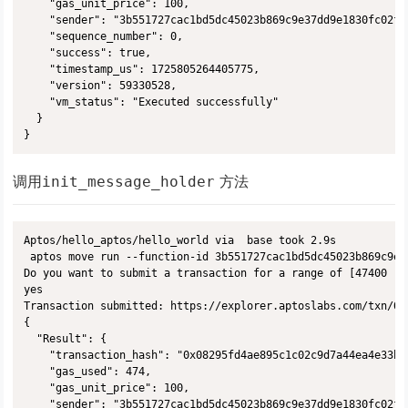
    "gas_unit_price": 100,

    "sender": "3b551727cac1bd5dc45023b869c9e37dd9e1830fc02ff
    "sequence_number": 0,

    "success": true,

    "timestamp_us": 1725805264405775,

    "version": 59330528,

    "vm_status": "Executed successfully"

  }

调用
方法
init_message_holder
Aptos/hello_aptos/hello_world via  base took 2.9s 

 aptos move run --function-id 3b551727cac1bd5dc45023b869c9e3
Do you want to submit a transaction for a range of [47400 - 
yes

Transaction submitted: https://explorer.aptoslabs.com/txn/0x
{

  "Result": {

    "transaction_hash": "0x08295fd4ae895c1c02c9d7a44ea4e33b0
    "gas_used": 474,

    "gas_unit_price": 100,

    "sender": "3b551727cac1bd5dc45023b869c9e37dd9e1830fc02ff