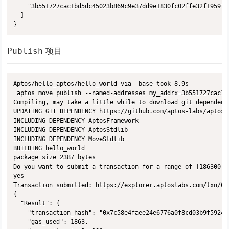
    "3b551727cac1bd5dc45023b869c9e37dd9e1830fc02ffe32f19597a
  ]

}
项目
Publish
Aptos/hello_aptos/hello_world via  base took 8.9s 

 aptos move publish --named-addresses my_addrx=3b551727cac1b
Compiling, may take a little while to download git dependenci
UPDATING GIT DEPENDENCY https://github.com/aptos-labs/aptos-c
INCLUDING DEPENDENCY AptosFramework

INCLUDING DEPENDENCY AptosStdlib

INCLUDING DEPENDENCY MoveStdlib

BUILDING hello_world

package size 2387 bytes

Do you want to submit a transaction for a range of [186300 -
yes

Transaction submitted: https://explorer.aptoslabs.com/txn/0x
{

  "Result": {

    "transaction_hash": "0x7c58e4faee24e6776a0f8cd03b9f5924d
    "gas_used": 1863,
