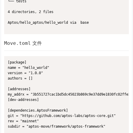
└── tests

4 directories, 2 files

Aptos/hello_aptos/hello_world via  base 

文件
Move.toml
[package]

name = "hello_world"

version = "1.0.0"

authors = []

[addresses]

my_addrx = "3b551727cac1bd5dc45023b869c9e37dd9e1830fc02ffe32
[dev-addresses]

[dependencies.AptosFramework]

git = "https://github.com/aptos-labs/aptos-core.git"

rev = "mainnet"

subdir = "aptos-move/framework/aptos-framework"
