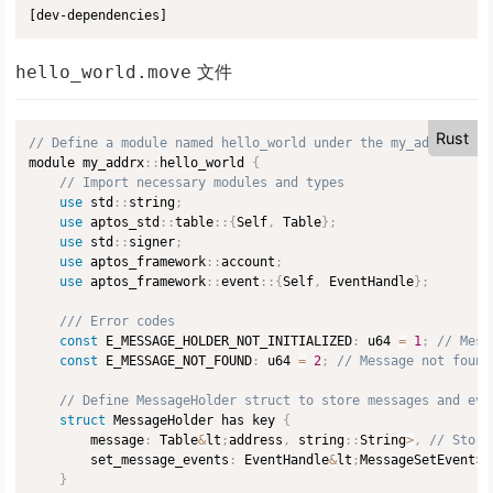
文件
hello_world.move
Rust
// Define a module named hello_world under the my_addrx addr
module my_addrx
:
:
hello_world 
{
// Import necessary modules and types
use
 std
:
:
string
;
use
 aptos_std
:
:
table
:
:
{
Self
,
 Table
}
;
use
 std
:
:
signer
;
use
 aptos_framework
:
:
account
;
use
 aptos_framework
:
:
event
:
:
{
Self
,
 EventHandle
}
;
/// Error codes
const
 E_MESSAGE_HOLDER_NOT_INITIALIZED
:
 u64 
=
1
;
// Mess
const
 E_MESSAGE_NOT_FOUND
:
 u64 
=
2
;
// Message not found
// Define MessageHolder struct to store messages and eve
struct
 MessageHolder has key 
{
        message
:
 Table
&
lt
;
address
,
 string
:
:
String
>
,
// Store
        set_message_events
:
 EventHandle
&
lt
;
MessageSetEvent
>
,
}