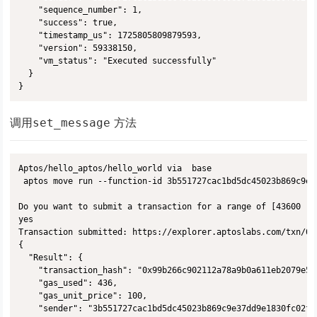
    "sequence_number": 1,

    "success": true,

    "timestamp_us": 1725805809879593,

    "version": 59338150,

    "vm_status": "Executed successfully"

  }

调用
方法
set_message
Aptos/hello_aptos/hello_world via  base 

 aptos move run --function-id 3b551727cac1bd5dc45023b869c9e3
Do you want to submit a transaction for a range of [43600 - 
yes

Transaction submitted: https://explorer.aptoslabs.com/txn/0x
{

  "Result": {

    "transaction_hash": "0x99b266c902112a78a9b0a611eb2079e55
    "gas_used": 436,

    "gas_unit_price": 100,

    "sender": "3b551727cac1bd5dc45023b869c9e37dd9e1830fc02ff