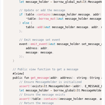
let
 message_holder 
=
 borrow_global_mut
&
lt
;
MessageHol
// Update or add the message
if
(
table
:
:
contains
(
&
message_holder
.
message
,
 addr
)
)
*
table
:
:
borrow_mut
(
&
mut
 message_holder
.
message
,
 
}
else
{
            table
:
:
add
(
&
mut
 message_holder
.
message
,
 addr
,
 me
}
;
// Emit message set event
        event
:
:
emit_event
(
&
mut
 message_holder
.
set_message_ev
            address
:
 addr
,
            message
:
 message
,
}
)
;
}
// Public view function to get a message
#[view]
    public fun 
get_message
(
addr
:
 address
)
:
 string
:
:
String ac
// Ensure MessageHolder is initialized
assert!
(
exists
&
lt
;
MessageHolder
>
(
addr
)
,
 E_MESSAGE_HO
let
 message_holder 
=
 borrow_global
&
lt
;
MessageHolder
>
// Ensure the message exists
assert!
(
table
:
:
contains
(
&
message_holder
.
message
,
 add
// Return the message