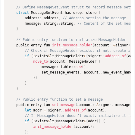
// Define MessageSetEvent struct to record message setti
struct
 MessageSetEvent has drop
,
 store 
{
        address
:
 address
,
// Address setting the message
        message
:
 string
:
:
String
,
// Content of the set messa
}
// Public entry function to initialize MessageHolder
    public entry fun 
init_message_holder
(
account
:
&
signer
)
{
// Check if MessageHolder exists, if not, create it
if
(
!
exists
&
lt
;
MessageHolder
>
(
signer
:
:
address_of
(
acc
move_to
(
account
,
 MessageHolder 
{
                message
:
 table
:
:
new
(
)
,
                set_message_events
:
 account
:
:
new_event_handl
}
)
}
}
// Public entry function to set a message
    public entry fun 
set_message
(
account
:
&
signer
,
 message
:
 
let
 addr 
=
 signer
:
:
address_of
(
account
)
;
// If MessageHolder doesn't exist, initialize it fir
if
(
!
exists
&
lt
;
MessageHolder
>
(
addr
)
)
{
init_message_holder
(
account
)
;
}
;