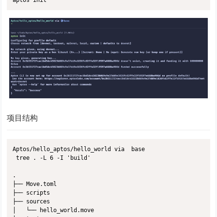
项目结构
Aptos/hello_aptos/hello_world via  base 

 tree . -L 6 -I 'build'

.

├── Move.toml

├── scripts

├── sources

│   └── hello_world.move
