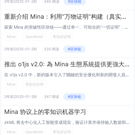
2年前
(2025-01-28)
340 阅读
#区块链
重新介绍 Mina：利用“万物证明”构建（真实）物联网
探索 Mina 的突破性区块链——通过单一、可组合的“一切证明”，实现今天的真理和明天的无限可扩展性。 作者：埃文·夏皮罗和库尔特·赫梅克 Mina 的设计有所不同。 随着 2021 年首次发布主网，Mina 实...
Mina
OpenBuild
零知识证明
2年前
(2025-01-28)
335 阅读
#区块链
推出 o1js v2.0: 為 Mina 生態系統提供更強大、更安全的 o1js
在 o1js v2.0 中，新的版本引入了關鍵的安全優化和新的開發人員工具， 以確保 zkApps 不僅更加強大，而且能更靈活地建立下一代加密應用程式。 幾星期之前，在完成廣泛的外部審計後，Mina官方發布了 o1js v2.0 — 是...
Mina
零知识证明
2年前
(2025-01-28)
347 阅读
#区块链
Mina 协议上的零知识机器学习
zkML 将去中心化人工智能变成现实，验证计算并保持输入数据和模型的私密性。了解有关 Mina 即将推出的 ZKML 库的更多信息。 介绍 随着人工智能的不断发展，为数据驱动的决策提供强大的工具，它在与区块链的去中...
Mina
OpenBuild
零知识证明