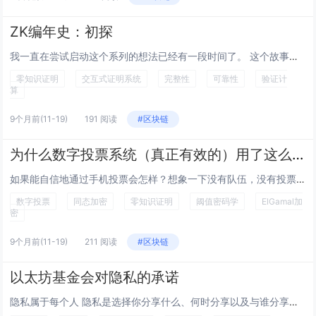
ZK编年史：初探
我一直在尝试启动这个系列的想法已经有一段时间了。 这个故事始于几个月前，当时我在一次会议上与一位同事交谈。在某个时候，我们开始讨论零知识证明（ZK 证明），特别是从哪里学习它们。 提到了一些不错的材料：例如，Rareskills 的零知...
零知识证明
交互式证明系统
完整性
可靠性
验证计
算
9个月前
(11-19)
191 阅读
#区块链
为什么数字投票系统（真正有效的）用了这么长时间才实现
如果能自信地通过手机投票会怎样？想象一下没有队伍，没有投票站。你的投票完全安全，你的选择绝对保密。没有计票员，因为即使是政府也不允许看到你投了谁。然而，任何地方的任何人都可以独立验证选举结果的合法性，精确到最后一张选票。 对投票系统和...
数字投票
同态加密
零知识证明
阈值密码学
ElGamal加
密
9个月前
(11-19)
211 阅读
#区块链
以太坊基金会对隐私的承诺
隐私属于每个人 隐私是选择你分享什么、何时分享以及与谁分享的自由。在日常生活中，我们都认为这是理所当然的：关上房间的门，投一张秘密选票，或者与朋友私下交谈。但是在线上和链上，这些保护措施通常是缺失的。 以太坊的创建是为了成为数字信任...