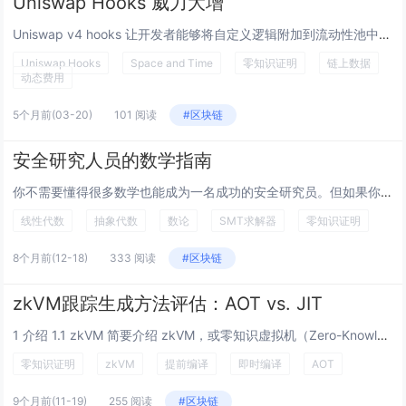
Uniswap Hooks 威力大增
Uniswap v4 hooks 让开发者能够将自定义逻辑附加到流动性池中的每一次兑换、铸造和销毁操作中。它们是 DeFi 历史上 AMM 设计空间最重要的扩展之一。但 Hooks 始终有一个硬性上限。它们的逻辑仅限于执行时可用的数据：...
Uniswap Hooks
Space and Time
零知识证明
链上数据
动态费用
5个月前
(03-20)
101 阅读
#区块链
安全研究人员的数学指南
你不需要懂得很多数学也能成为一名成功的安全研究员。但如果你想看到矩阵，你需要变得精通数学。 关于数学是被发现的还是被发明的，一直存在着古老的哲学辩论。小时候，我两者都不想做。数学感觉很抽象，与现实脱节，像是一套需要记住的任意规则。很长...
线性代数
抽象代数
数论
SMT求解器
零知识证明
8个月前
(12-18)
333 阅读
#区块链
zkVM跟踪生成方法评估：AOT vs. JIT
1 介绍 1.1 zkVM 简要介绍 zkVM，或零知识虚拟机（Zero-Knowledge Virtual Machine），是一种专门的虚拟机，旨在以一种方式执行程序，该方式使用零知识证明（ZKPs）生成可验证的计算证明。它通常在...
零知识证明
zkVM
提前编译
即时编译
AOT
9个月前
(11-19)
255 阅读
#区块链