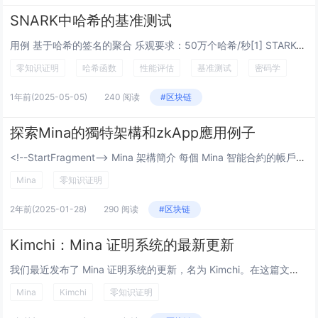
SNARK中哈希的基准测试
用例 基于哈希的签名的聚合 乐观要求：50万个哈希/秒[1] STARKed 二叉哈希树 最坏情况要求：10万个哈希/秒[2] 要求 后量子友好 可证明的可靠性...
零知识证明
哈希函数
性能评估
基准测试
密码学
1年前
(2025-05-05)
240 阅读
#区块链
探索Mina的獨特架構和zkApp應用例子
<!--StartFragment--> Mina 架構簡介 每個 Mina 智能合約的帳戶可容納 8 個任意字段的元素。每個字段的大小大約為 32 個bytes。這看起來可能不多，但考慮到在底層，以太坊使用了類似的機制，其...
Mina
零知识证明
2年前
(2025-01-28)
290 阅读
#区块链
Kimchi：Mina 证明系统的最新更新
我们最近发布了 Mina 证明系统的更新，名为 Kimchi。在这篇文章中，我们将介绍 Kimchi 是什么以及它的不同之处。 简介 作者：David Wong，o1Labs 加密工程师，Mina 协议贡献者 我们最近发...
Mina
Kimchi
零知识证明