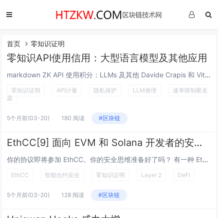
首页
零知识证明
零知识API使用信用：大型语言模型及其他应用
markdown ZK API 使用积分：LLMs 及其他 Davide Crapis 和 Vitalik Buterin 这是 v2 版——与 v1 版 相比，它将客户端的退款票据列表替换为服务器签名的同态退款运行总额，因此用户不再...
零知识证明
API计量
隐私保护
LLM推理
速率限制匿名
器
5个月前
(03-20)
180 阅读
#区块链
EthCC[9] 面向 EVM 和 Solana 开发者的安全指南
你的协议即将参加 EthCC。你的安全思维准备好了吗？ 有一种 EthCC 版本，你会带着晒黑的皮肤、一个帆布包，以及一种模糊的感觉，觉得某个你没在场的房间里发生了重要的事情。还有另一种版本，你会带着三个已验证的架构决策、两个被推翻的假设...
EthCC
智能合约安全
零知识证明
Layer 2
DeFi
5个月前
(03-20)
128 阅读
#区块链