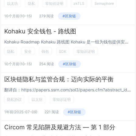
以太坊
隐私
零知识证明
zkTLS
Semaphore
10个月前
(10-15)
279 阅读
#区块链
Kohaku 安全钱包 - 路线图
Kohaku-Roadmap Kohaku 路线图 Kohaku 是一组为钱包提供安全和隐私的原语。Kohaku 的核心目标是： 一个可以暴露强大的隐私/安全原语的 SDK 一个面向高级用户的参考实现钱包，它建立在该 SDK...
隐私
安全
钱包
SDK
零知识证明
10个月前
(10-15)
254 阅读
#区块链
区块链隐私与监管合规：迈向实际的平衡
翻译自：https://papers.ssrn.com/sol3/papers.cfm?abstract_id=4563364 区块链&Web3技术交流：https://t.me/+PGwDonY3f2o3NDg1 &l...
隐私协议
以太坊
零知识证明
1年前
(2025-07-09)
221 阅读
#区块链
Circom 常见陷阱及规避方法 — 第 1 部分