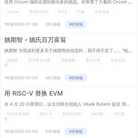
使用 Circom 编程会遇到相当多的挑战。在审查了大量的 Circom 代码库后，我们发现了一些经常出现的反模式。 在本系列中，我们将全面概述这些问题，以帮助你避免最常见的陷阱。 当然，这不会是所有可能错误的完整列表（Circom...
circom
零知识证明
R1CS
约束
别名攻击
1年前
(2025-07-09)
235 阅读
#区块链
姚期智 - 姚氏百万富翁
姚期智 当我读到更多关于姚期智的信息时，我不得不笑了…… “他要求他们使用 LaTeX 编写练习，这是一种专门为撰写论文而设计的软件包。” 我之所以笑，是因为我自己的学生目前也在用 LaTeX 撰写他们的密码学课程作业。...
姚期智
百万富翁问题
混淆电路
多方计算
零知识证
明
1年前
(2025-05-05)
362 阅读
#区块链
用 RISC-V 替换 EVM
在 4 月 20 日星期日，以太坊联合创始人 Vitalik Buterin 提议 用性能更高的、使用 RISC-V 指令集的执行环境来替代以太坊虚拟机（EVM）。 在这篇文章中，我将解释该提案对以太坊开发路线图和价值主张的影响。 附：...
以太坊虚拟机
RISC-V
零知识证明
zkEVM
可扩展
性
1年前
(2025-05-05)
318 阅读
#区块链