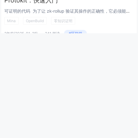
Protokit：快速入门
可证明的代码 为了让 zk-rollup 验证其操作的正确性，它必须能够证明，例如交易已正确执行。这是可能的，因为所有底层 Protokit rollup 代码都是使用 o1js 编写为 zk 电路。因此创建可证明的代码，从而...
Mina
OpenBuild
零知识证明
2年前
(2025-01-28)
241 阅读
#区块链
Protokit 是什么？
什么是Protokit？ Protokit 是一个用于构建启用隐私的应用程序链（又名 zk-roll-apps / zk-rollups）的框架。使开发人员能够以最小的学习曲线构建零知识隐私保护应用程序。 该框架本身由O1J...
Mina
OpenBuild
零知识证明
2年前
(2025-01-28)
286 阅读
#区块链
剥开零知识证明的洋葱
原文链接：zk.bearblog.dev/introduction 译者：AI翻译官，校对：翻译小组 本文链接：learnblockchain.cn/article… 剥开零知识洋葱 2024 年 1...
ZKP
零知识证明
2年前
(2025-01-28)
265 阅读
#区块链