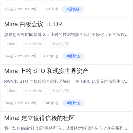
2年前
(2025-01-28)
358 阅读
#区块链
Mina 白板会议 TL;DR
如果您没有时间观看 2.5 小时的技术视频？我们不怪你；它的长度与大片相同 TL;DR 的 TL;DR Mina 在区块链领域是独一无二的。它是唯一一个自上而下使用递归零知识证明构建的区块链。这意味着我们不必重播链的整个历史，...
Mina
OpenBuild
零知识证明
2年前
(2025-01-28)
407 阅读
#区块链
Mina 上的 STO 和现实世界资产
RWA 和 STO 连接传统金融和区块链，在 1860 亿美元的市场中实现有形资产和金融工具的代币化所有权，并增强流动性、透明度和监管合规性。 什么是 STO 和 RWA ？ 现实世界资产代币（ RWAs ）和证券型代币发行（...
Mina
OpenBuild
零知识证明
2年前
(2025-01-28)
346 阅读
#区块链
Mina: 建立值得信赖的社区
我们如何确保“社会层”保持可信，以维持对协议的信心？这是系列博客文章中的第一篇，探讨如何回答这个问题。 摘要 加密系统在不需要可信中介来实施和执行其规则的程度上是“无信任”的。然而，信任并未完全消除，因为我们仍然需要信任负责协...