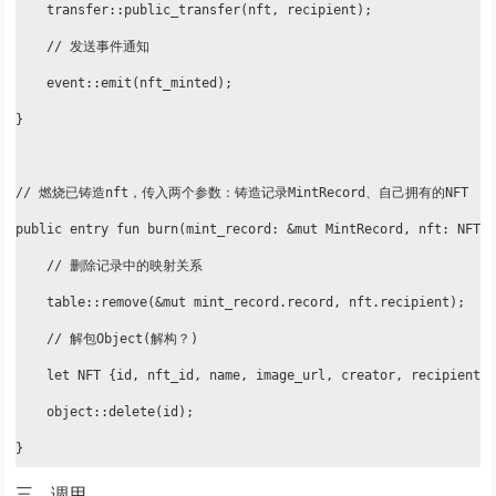
    transfer::public_transfer(nft, recipient);

    // 发送事件通知

    event::emit(nft_minted);

}

// 燃烧已铸造nft，传入两个参数：铸造记录MintRecord、自己拥有的NFT

public entry fun burn(mint_record: &mut MintRecord, nft: NFT) 
    // 删除记录中的映射关系

    table::remove(&mut mint_record.record, nft.recipient);

    // 解包Object(解构？)

    let NFT {id, nft_id, name, image_url, creator, recipient} 
    object::delete(id);

}
三、调用