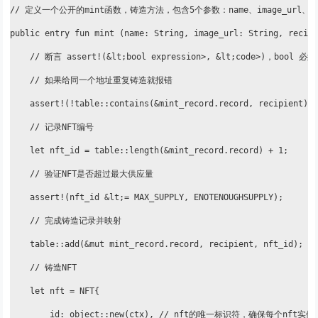
// 定义一个公开的mint函数，铸造方法，包含5个参数：name、image_url、recipi
public entry fun mint (name: String, image_url: String, recipi
    // 断言 assert!(&lt;bool expression>, &lt;code>)，b
    // 如果给同一个地址重复铸造就报错

    assert!(!table::contains(&mint_record.record, recipient), 
    // 记录NFT编号

    let nft_id = table::length(&mint_record.record) + 1;

    // 验证NFT是否超过最大供应量

    assert!(nft_id &lt;= MAX_SUPPLY, ENOTENOUGHSUPPLY);

    // 完成铸造记录并映射

    table::add(&mut mint_record.record, recipient, nft_id);

    // 铸造NFT

    let nft = NFT{

        id: object::new(ctx), // nft的唯一标识符，确保每个nf