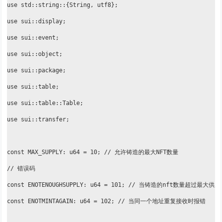
use std::string::{String, utf8};

use sui::display;

use sui::event;

use sui::object;

use sui::package;

use sui::table;

use sui::table::Table;

use sui::transfer;

const MAX_SUPPLY: u64 = 10; // 允许铸造的最大NFT数量

// 错误码

const ENOTENOUGHSUPPLY: u64 = 101; // 当铸造的nft数量超过最大供
const ENOTMINTAGAIN: u64 = 102; // 当同一个地址重复接收时报错
