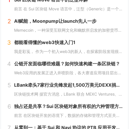
1
前言 在 Sui 区块链 Move 语言中，泛型（Generic）是一个强大的工具，它允许开发者在编写代码时进行类型或属性的抽象替代。这种抽象极大地提高了代码的灵活性，减少了重复逻辑，并提升了代码的可扩展性。本文将深入探讨 Move 中的...
2
AI赋能，Moonpump让launch先人一步
Memecoin，一种深受互联网文化和幽默所启发的加密货币，近段时间在加密市场中掀起了"meme热“。 只需在社交网络上稍微浏览，就会发现各种meme（迷因），让整个页面变得活泼有趣。这些迷因通过嘲讽和揶揄的方式，轻松地对一些严肃话题进行调...
3
都能看得懂的web3快速入门1
我是彩笺， 作为一个初入web3的新人，在探索阶段发现很多概念、工具都需要花费一定的时间和精力，才能了解到其在web3中所代表的含义。 概念上；像是去中心化、区块链、智能合约... 工具上：钱包、私钥、跨链桥... 在看到web3相...
4
公链开发面临哪些难题？如何快速构建一条区块链？
Web3应用的发展正进入井喷阶段，各大赛道应用项目层出不穷，同时公链赛道也在稳步增长，据Coingecko数据显示，目前收录的L1和L2项目已经超过7000个，这里面不仅有做基础设施的L1，还有许多专注于业务的应用链。公链的发展已不局限于基...
5
LBank牵头7家行业先锋发起1,500万美元DEXX捐赠计划
区块链技术网 据官方消息，LBank 联合 MEXC Ventures、HashKey Capital、SevenX Ventures、Mask Network 等共同发起了对 DEXX 的 1,500 万美元捐赠计划，该计划将为...
6
独占还是共享？Sui 区块链对象所有权的六种管理方式全解析
前言 在区块链开发的语境下，数据的存储和管理方式至关重要。而 Move 语言作为一种专为区块链设计的编程语言，以其灵活的语法和强大的能力系统，成为 Sui 区块链的核心语言。本文将围绕 Move 语言中的结构体展开，解析其在 Sui 区块...
7
从零到一：基于 Sui 和 Navi 协议的 PTB 应用开发教程