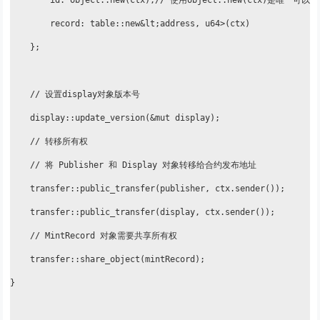
        id: object::new(ctx),// 使用object::new(ctx)是唯一可以
        record: table::new&lt;address, u64>(ctx)

    };

    // 设置display对象版本号

    display::update_version(&mut display);

    // 转移所有权

    // 将 Publisher 和 Display 对象转移给合约发布地址

    transfer::public_transfer(publisher, ctx.sender());

    transfer::public_transfer(display, ctx.sender());

    // MintRecord 对象需要共享所有权

    transfer::share_object(mintRecord);

}
