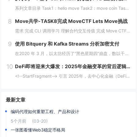
系列文章目录 Task1：hello move Task2：move coin Task3：move nft Task4：move game Task5：move swap Task6：sdk ptb 更多精彩内容，敬请期待！️...
8
Move共学-TASK8完成 MoveCTF Lets Move挑战
需求 完成 CLI 调用学习 理解合约交互传值 完成 Move CTF Lets Move 一、任务指南 合约部署地址: 0x097a3833b6b5c62ca6ad10f0509dffdadff7ce31e1...
9
使用 Bitquery 和 Kafka Streams 分析加密支付
在2020 年 3 月，以太坊经历了“黑色星期四”崩盘，数以千计的 DeFi（去中心化金融）清算被同时触发，导致网络费用从 20 gwei 飙升至 200 gwei 以上。那些能够监控并对内存池数据做出反应的人幸存下来，而那些无法做到的人则...
10
DeFi即将迎来大爆发：2025年金融变革的背后逻辑与机会
<!--StartFragment--> 引言 2025年，去中心化金融（DeFi）可能迎来一个重要的爆发时期。根据近期的新闻热点，多个因素正在推动这一趋势的到来。首先，美国政府计划建立比特币战略储备，并配合发行ETF等债务...
最新文章
编码代理如何重塑工程、产品和设计
5个月前
(03-20)
一张图看懂Web3稳定币格局