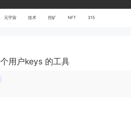
元宇宙
技术
挖矿
NFT
315
多个用户keys 的工具