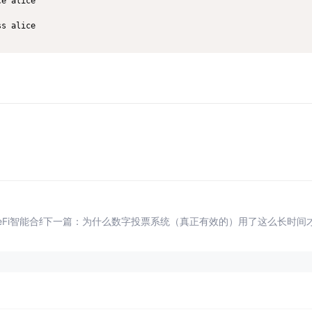
e alice

s alice

。
。
Fi智能合约安全实战(V4.1.0)T3 Truster
下一篇：
为什么数字投票系统（真正有效的）用了这么长时间