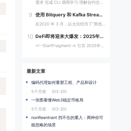
需求 完成 CLI 调用学习 理解合约交互传值 完成 Move CTF Lets Move 一、任务指南 合约部署地址: 0x097a3833b6b5c62ca6ad10f0509dffdadff7ce31e1...
9
使用 Bitquery 和 Kafka Streams 分析加密支付
在2020 年 3 月，以太坊经历了“黑色星期四”崩盘，数以千计的 DeFi（去中心化金融）清算被同时触发，导致网络费用从 20 gwei 飙升至 200 gwei 以上。那些能够监控并对内存池数据做出反应的人幸存下来，而那些无法做到的人则...
10
DeFi即将迎来大爆发：2025年金融变革的背后逻辑与机会
<!--StartFragment--> 引言 2025年，去中心化金融（DeFi）可能迎来一个重要的爆发时期。根据近期的新闻热点，多个因素正在推动这一趋势的到来。首先，美国政府计划建立比特币战略储备，并配合发行ETF等债务...
最新文章
编码代理如何重塑工程、产品和设计
5个月前
(03-20)
一张图看懂Web3稳定币格局
5个月前
(03-20)
nonReentrant 挡不住的重入：两种你可
能忽略的场景