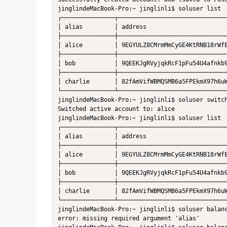
jinglindeMacBook-Pro:~ jinglinli$ soluser list

┌───────────────┬───────────────────────────────
│ alias         │ address                       
├───────────────┼───────────────────────────────
│ alice         │ 9EGYULZ8CMrmMmCyGE4KtRNB18rWfE
├───────────────┼───────────────────────────────
│ bob           │ 9QEEKJgRVyjqkRcF1pFu54U4afnkb9
├───────────────┼───────────────────────────────
│ charlie       │ 82fAmVifWBMQSMB6a5FPEkmX97h6uW
└───────────────┴───────────────────────────────
jinglindeMacBook-Pro:~ jinglinli$ soluser switch
Switched active account to: alice

jinglindeMacBook-Pro:~ jinglinli$ soluser list

┌───────────────┬───────────────────────────────
│ alias         │ address                       
├───────────────┼───────────────────────────────
│ alice         │ 9EGYULZ8CMrmMmCyGE4KtRNB18rWfE
├───────────────┼───────────────────────────────
│ bob           │ 9QEEKJgRVyjqkRcF1pFu54U4afnkb9
├───────────────┼───────────────────────────────
│ charlie       │ 82fAmVifWBMQSMB6a5FPEkmX97h6uW
└───────────────┴───────────────────────────────
jinglindeMacBook-Pro:~ jinglinli$ soluser balanc
error: missing required argument 'alias'
