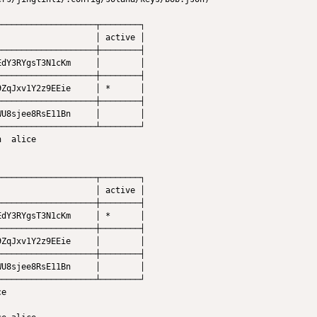
───────────────────┬────────┐

                   │ active │

───────────────────┼────────┤

dY3RYgsT3N1cKm     │        │

───────────────────┼────────┤

ZqJxv1Y2z9EEie     │ *      │

───────────────────┼────────┤

U8sjee8RsE11Bn     │        │

───────────────────┴────────┘

  alice

───────────────────┬────────┐

                   │ active │

───────────────────┼────────┤

dY3RYgsT3N1cKm     │ *      │

───────────────────┼────────┤

ZqJxv1Y2z9EEie     │        │

───────────────────┼────────┤

U8sjee8RsE11Bn     │        │

───────────────────┴────────┘

e
