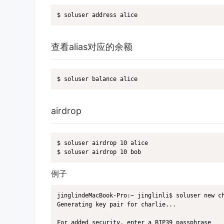
$ soluser address alice
查看alias对应的余额
$ soluser balance alice
airdrop
$ soluser airdrop 10 alice

$ soluser airdrop 10 bob
例子
jinglindeMacBook-Pro:~ jinglinli$ soluser new ch
Generating key pair for charlie...

For added security, enter a BIP39 passphrase
