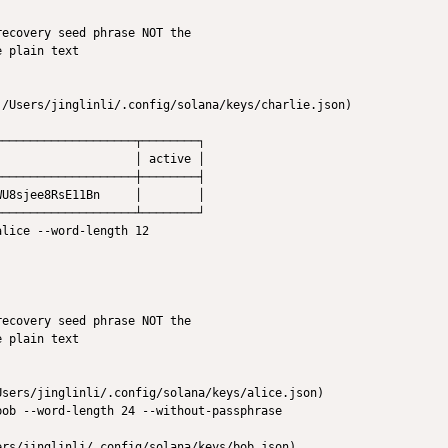
ecovery seed phrase NOT the

 plain text

/Users/jinglinli/.config/solana/keys/charlie.json)

───────────────────┬────────┐

                   │ active │

───────────────────┼────────┤

U8sjee8RsE11Bn     │        │

───────────────────┴────────┘

lice --word-length 12

ecovery seed phrase NOT the

 plain text

sers/jinglinli/.config/solana/keys/alice.json)

ob --word-length 24 --without-passphrase

rs/jinglinli/.config/solana/keys/bob.json)
