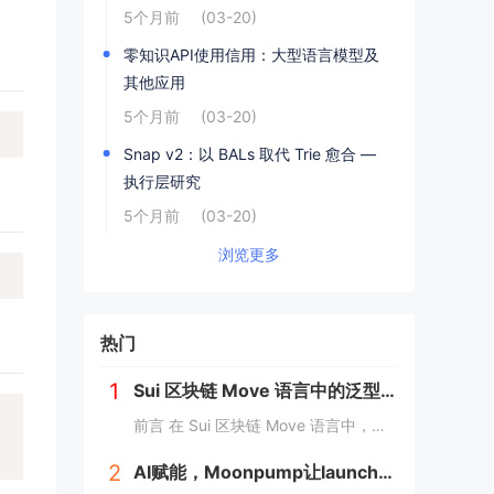
5个月前
(03-20)
零知识API使用信用：大型语言模型及
其他应用
5个月前
(03-20)
Snap v2：以 BALs 取代 Trie 愈合 —
执行层研究
5个月前
(03-20)
浏览更多
热门
1
Sui 区块链 Move 语言中的泛型详解
前言 在 Sui 区块链 Move 语言中，泛型（Generic）是一个强大的工具，它允许开发者在编写代码时进行类型或属性的抽象替代。这种抽象极大地提高了代码的灵活性，减少了重复逻辑，并提升了代码的可扩展性。本文将深入探讨 Move 中的...
2
AI赋能，Moonpump让launch先人一步