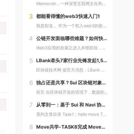
Memecoin，一种深受互联网文化和幽默所启发的加密货币，近段时间在加密市场中掀起了"meme热“。 只需在社交网络上稍微浏览，就会发现各种meme（迷因），让整个页面变得活泼有趣。这些迷因通过嘲讽和揶揄的方式，轻松地对一些严肃话题进行调...
3
都能看得懂的web3快速入门1
我是彩笺， 作为一个初入web3的新人，在探索阶段发现很多概念、工具都需要花费一定的时间和精力，才能了解到其在web3中所代表的含义。 概念上；像是去中心化、区块链、智能合约... 工具上：钱包、私钥、跨链桥... 在看到web3相...
4
公链开发面临哪些难题？如何快速构建一条区块链？
Web3应用的发展正进入井喷阶段，各大赛道应用项目层出不穷，同时公链赛道也在稳步增长，据Coingecko数据显示，目前收录的L1和L2项目已经超过7000个，这里面不仅有做基础设施的L1，还有许多专注于业务的应用链。公链的发展已不局限于基...
5
LBank牵头7家行业先锋发起1,500万美元DEXX捐赠计划
区块链技术网 据官方消息，LBank 联合 MEXC Ventures、HashKey Capital、SevenX Ventures、Mask Network 等共同发起了对 DEXX 的 1,500 万美元捐赠计划，该计划将为...
6
独占还是共享？Sui 区块链对象所有权的六种管理方式全解析
前言 在区块链开发的语境下，数据的存储和管理方式至关重要。而 Move 语言作为一种专为区块链设计的编程语言，以其灵活的语法和强大的能力系统，成为 Sui 区块链的核心语言。本文将围绕 Move 语言中的结构体展开，解析其在 Sui 区块...
7
从零到一：基于 Sui 和 Navi 协议的 PTB 应用开发教程
系列文章目录 Task1：hello move Task2：move coin Task3：move nft Task4：move game Task5：move swap Task6：sdk ptb 更多精彩内容，敬请期待！️...
8
Move共学-TASK8完成 MoveCTF Lets Move挑战