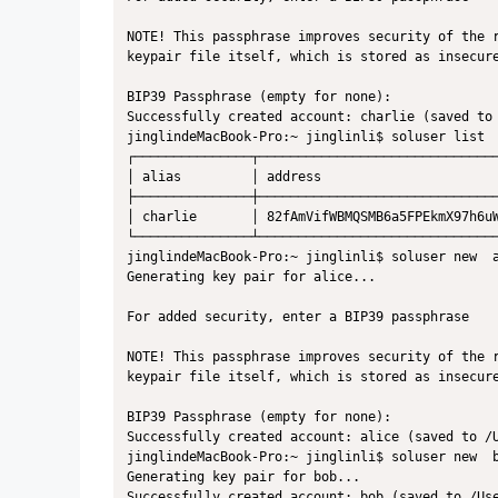
NOTE! This passphrase improves security of the r
keypair file itself, which is stored as insecure
BIP39 Passphrase (empty for none): 

Successfully created account: charlie (saved to 
jinglindeMacBook-Pro:~ jinglinli$ soluser list

┌───────────────┬───────────────────────────────
│ alias         │ address                       
├───────────────┼───────────────────────────────
│ charlie       │ 82fAmVifWBMQSMB6a5FPEkmX97h6uW
└───────────────┴───────────────────────────────
jinglindeMacBook-Pro:~ jinglinli$ soluser new  a
Generating key pair for alice...

For added security, enter a BIP39 passphrase

NOTE! This passphrase improves security of the r
keypair file itself, which is stored as insecure
BIP39 Passphrase (empty for none): 

Successfully created account: alice (saved to /U
jinglindeMacBook-Pro:~ jinglinli$ soluser new  b
Generating key pair for bob...

Successfully created account: bob (saved to /Use