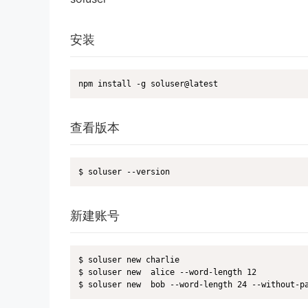
安装
npm install -g soluser@latest
查看版本
$ soluser --version
新建账号
$ soluser new charlie

$ soluser new  alice --word-length 12

$ soluser new  bob --word-length 24 --without-p