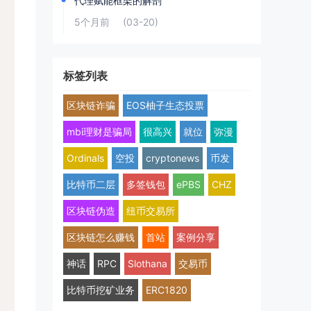
代理赋能框架的解剖
5个月前
(03-20)
标签列表
区块链诈骗
EOS柚子生态投票
mbi理财是骗局
很高兴
就位
弥漫
Ordinals
空投
cryptonews
币发
比特币二层
多签钱包
ePBS
CHZ
区块链伪造
纽币交易所
区块链怎么赚钱
首站
案例分享
神话
RPC
Slothana
交易币
比特币挖矿业务
ERC1820