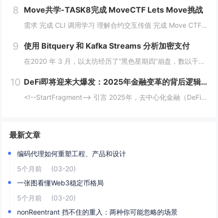
8
Move共学-TASK8完成 MoveCTF Lets Move挑战
需求 完成 CLI 调用学习 理解合约交互传值 完成 Move CTF Lets Move 一、任务指南 合约部署地址: 0x097a3833b6b5c62ca6ad10f0509dffdadff7ce31e1...
9
使用 Bitquery 和 Kafka Streams 分析加密支付
在2020 年 3 月，以太坊经历了“黑色星期四”崩盘，数以千计的 DeFi（去中心化金融）清算被同时触发，导致网络费用从 20 gwei 飙升至 200 gwei 以上。那些能够监控并对内存池数据做出反应的人幸存下来，而那些无法做到的人则...
10
DeFi即将迎来大爆发：2025年金融变革的背后逻辑与机会
<!--StartFragment--> 引言 2025年，去中心化金融（DeFi）可能迎来一个重要的爆发时期。根据近期的新闻热点，多个因素正在推动这一趋势的到来。首先，美国政府计划建立比特币战略储备，并配合发行ETF等债务...
最新文章
编码代理如何重塑工程、产品和设计
5个月前
(03-20)
一张图看懂Web3稳定币格局
5个月前
(03-20)
nonReentrant 挡不住的重入：两种你可能忽略的场景