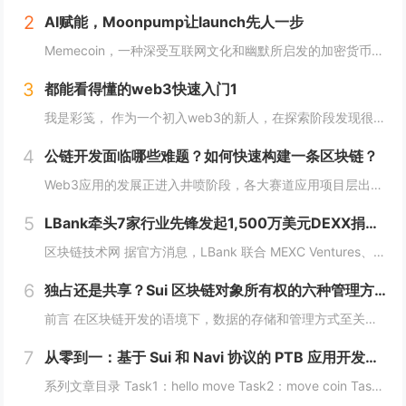
2
AI赋能，Moonpump让launch先人一步
Memecoin，一种深受互联网文化和幽默所启发的加密货币，近段时间在加密市场中掀起了"meme热“。 只需在社交网络上稍微浏览，就会发现各种meme（迷因），让整个页面变得活泼有趣。这些迷因通过嘲讽和揶揄的方式，轻松地对一些严肃话题进行调...
3
都能看得懂的web3快速入门1
我是彩笺， 作为一个初入web3的新人，在探索阶段发现很多概念、工具都需要花费一定的时间和精力，才能了解到其在web3中所代表的含义。 概念上；像是去中心化、区块链、智能合约... 工具上：钱包、私钥、跨链桥... 在看到web3相...
4
公链开发面临哪些难题？如何快速构建一条区块链？
Web3应用的发展正进入井喷阶段，各大赛道应用项目层出不穷，同时公链赛道也在稳步增长，据Coingecko数据显示，目前收录的L1和L2项目已经超过7000个，这里面不仅有做基础设施的L1，还有许多专注于业务的应用链。公链的发展已不局限于基...
5
LBank牵头7家行业先锋发起1,500万美元DEXX捐赠计划
区块链技术网 据官方消息，LBank 联合 MEXC Ventures、HashKey Capital、SevenX Ventures、Mask Network 等共同发起了对 DEXX 的 1,500 万美元捐赠计划，该计划将为...
6
独占还是共享？Sui 区块链对象所有权的六种管理方式全解析
前言 在区块链开发的语境下，数据的存储和管理方式至关重要。而 Move 语言作为一种专为区块链设计的编程语言，以其灵活的语法和强大的能力系统，成为 Sui 区块链的核心语言。本文将围绕 Move 语言中的结构体展开，解析其在 Sui 区块...
7
从零到一：基于 Sui 和 Navi 协议的 PTB 应用开发教程
系列文章目录 Task1：hello move Task2：move coin Task3：move nft Task4：move game Task5：move swap Task6：sdk ptb 更多精彩内容，敬请期待！️...