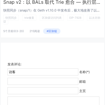
Snap v2：以 BALs 取代 Trie 愈合 — 执行层研究
快照同步（snap/1）在 Geth v1.10.0 中发布后，极大地改善了以太坊节点的同步。但它有一个众所周知的阿喀琉...
快照同步
trie修复
区块级访问列表
EIP-7928
以太坊协
议
5个月前
(03-20)
215阅读
#区块链
发表评论:
名称(*)
邮箱
主页