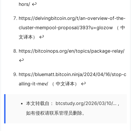
hors/ ↩
https://delvingbitcoin.org/t/an-overview-of-the-
cluster-mempool-proposal/393?u=glozow （ 中
文译本） ↩
https://bitcoinops.org/en/topics/package-relay/
↩
https://bluematt.bitcoin.ninja/2024/04/16/stop-c
alling-it-mev/ （ 中文译本） ↩
本文转载自： btcstudy.org/2026/03/10/... ,
如有侵权请联系管理员删除。