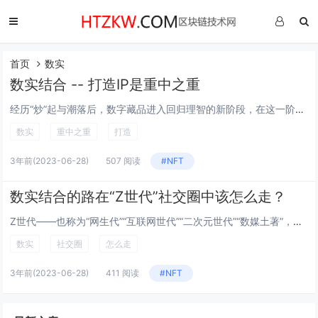
首页
数实
数实结合 -- 打造IP是重中之重
经历“炒”起与潮落后，数字藏品进入回归理智的新阶段，在这一阶段，数字资产进化成数字权益，藏品价值回归实体。 数藏1.0时代 回看数字藏品的历史起源，首个热门NFT项目“加密...
数实
重中之重
打造
3年前
(2023-06-28)
507 阅读
#NFT
数实结合的路在“Z世代”社交圈中该怎么走？
Z世代——也称为“网生代”“互联网世代”“二次元世代”“数媒土著”，通常是指1995年至2009年出生的一代人，他们一出生就与网络信息时代无缝对接，受数字信息技术、即时通信设备、智能手机产品等影响比较大。如果新增商业体能抓住Z世代的消...
数实
社交圈
怎么走
3年前
(2023-06-28)
411 阅读
#NFT