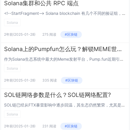
Solana集群和公共 RPC 端点
<!--StartFragment--> Solana blockchain 有几个不同的验证组，被称为 [Clusters]。 每个集群在整体生态系统中担任不同的目的，并 包含专用的 api 节点来满足其各自集群的...
Solana
2年前
(2025-01-28)
275 阅读
#区块链
Solana上的Pumpfun怎么玩？解锁MEME世界的无限可能
作为Solana生态系统中最大的Meme发射平台，Pump.fun近期引起了市场的广泛关注。Pump.fun延续了公平叙事，它支持用户在没有任何开发经验的情况下，以极低的成本（0.02 SOL）部署和发行代币。自1月份上线以来，Pump.f...
Solana
2年前
(2025-01-28)
335 阅读
#区块链
SOL链网络参数是什么？SOL链网络配置?
SOL链已经从FTX暴雷影响中逐步回温，其生态仍然繁荣，尤其是PoH的应用，让SOL链领跑高性能公链，基本触及了无分片公链可长期维持的TPS瓶颈。另外，SOL链还推出了一系列技术更新，对部分安全问题提供了针对性的修复方案，显示出良好的安全意...
Solana
2年前
(2025-01-28)
231 阅读
#区块链