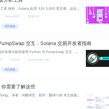
据分析工具
全栈 SVM 链上索引和数据分析工具 每秒，Solana 处理 大约 3,000 笔交易，这会产生大量数据，相当于存档了有史以来发送的每条推文。然而，如果用户和开发者无法查找、分析或基于这些数据采取行动，那么单单原始吞吐量就毫无意义。...
Geyser插件
数据分析
#区块链
 PumpSwap 交互：Solana 交易开发者指南
在这篇文章中，我将一步一步地向你展示如何使用 Python 与 PumpSwap 交互，它是在 Solana 区块链上的一个快速去中心化交易所 (DEX)。我们将使用新的 pumpswap-sdk，它可以非常容易地： 获取代币价格...
EX
Python
pumpswap-sdk
#区块链
序前，你需要了解这些
原文链接：www.infect3d.xyz/blog... 译者：AI翻译官，校对：翻译小组 本文链接：htzkw.com … 介绍 一点故事 和大多数没有专业软件开发背景的 Web3 安全研究人员...