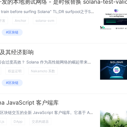
"Surfpool is the best place to train before surfing Solana" TL;DR surfpool之于Solana，犹如anvil之于以太坊：一个快如闪电️的内存测试网，能够即时指向并...
开发
Anchor
solana-svm
#区块链
悖论及其经济影响
一个区块链对其自身而言，是否会过度高效？ Solana 作为高性能网络的崛起带来了一个自相矛盾的代价：它对可扩展性和速度的追求产生了系统性的中心化风险。尽管 64% 的 SOL 供应量被质押（这个数字超过了以太坊的参与率），但该网络的...
权益证明
Nakamoto 系数
#区块链
na JavaScript 客户端库
介绍 介绍 Gill：用于与 Solana 区块链交互的全新 JavaScript 客户端库。它基于 Anza 构建的现代 Solana JavaScript 库。它利用了 Web3 JS 第二版的速度和优雅性，并提供了一个轻量级且高度抽...
.js
DApp
交易构建器