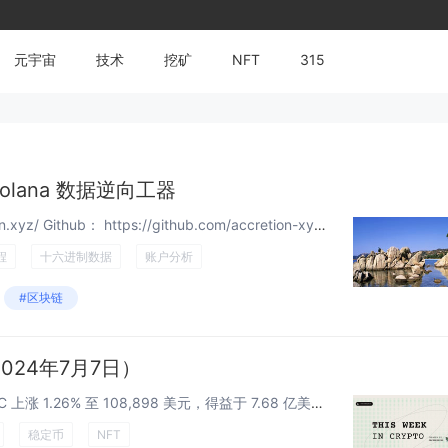
元宇宙
技术
挖矿
NFT
315
Solana 数据逆向工器
在线工具: https://sdr.accretion.xyz/ Github： https://github.com/accretion-xyz/solana-data-reverser 以下内容转自 Github Readme：...
程
十六进制数据
账户分析
#区块链
024年7月7日）
快速总结 比特币市场: 本周 BTC 上涨 1.26% 至 108,898 美元，得益于 7.68 亿美元的 ETF 净流入——这是机构持续积累的第四周。BTC 占比小幅下降至 65.21%，而恐慌与贪婪指数从 52 降至 50...
稳定币
NFT