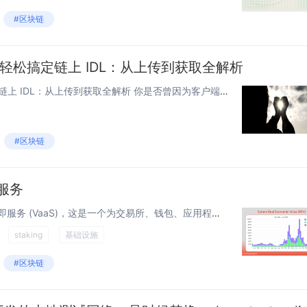
#区块链
战】轻松搞定链上 IDL：从上传到获取全解析
【Solana 开发实战】轻松搞定链上 IDL：从上传到获取全解析 你是否曾因为客户端代码与链上 Anchor 程序版本不匹配而抓狂？或者在团队协作中，因为某个成员更新了合约却没有及时同步 IDL JSON 文件而导致了不必要的 bug？...
#区块链
即服务
我们很高兴推出 Helius 验证器即服务 (VaaS)，这是一个为交易所、钱包、应用程序和资产管理公司构建的白标验证器解决方案，旨在运营他们自己的品牌 Solana 验证器。通过完全独立的 Helius VaaS 验证器积极参与保护 So...
staking
基础设施
#区块链