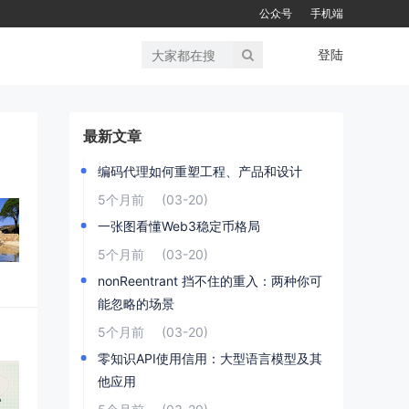
公众号
手机端
登陆
最新文章
编码代理如何重塑工程、产品和设计
5个月前
(03-20)
一张图看懂Web3稳定币格局
5个月前
(03-20)
nonReentrant 挡不住的重入：两种你可
能忽略的场景
5个月前
(03-20)
零知识API使用信用：大型语言模型及其
他应用