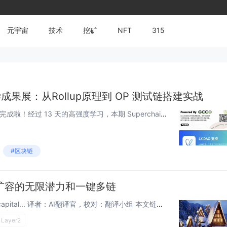
元宇宙
技术
挖矿
NFT
315
酷共学成果展：从Rollup原理到 OP 测试链搭建实战
Superchain 残酷共学已经圆满完成啦！经过 13 天的高强度学习，本期 Superchain 残酷共学活动圆满结束。共有 18 名同学参与，最终 11 人成功完成挑战，淘汰率达 38.9%。 🧑‍ 其中 2 位伙伴以全勤...
#区块链
扩容的无限潜力和一键多链
原文链接：medium.com/ybbcapital... 译者：AI翻译官，校对：翻译小组 本文链接：learnblockchain.cn/article… 作者：YBB Capital 研究员 Ac...
Layer2