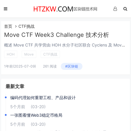
首页
CTF挑战
Move CTF Week3 Challenge 技术分析
概述 Move CTF 共学营由 HOH 水分子社区联合 Cyclens 及 Movebit 共同推出。本期共学将于25年6月中旬正式开始，通过4周线上视频录播课程、有奖Task任务以及CTF挑战赛等多种方式，帮助大家快速了解 Web3...
HOH
Move
CTF挑战
1年前
(2025-07-09)
261 阅读
#区块链
最新文章
编码代理如何重塑工程、产品和设计
5个月前
(03-20)
一张图看懂Web3稳定币格局
5个月前
(03-20)