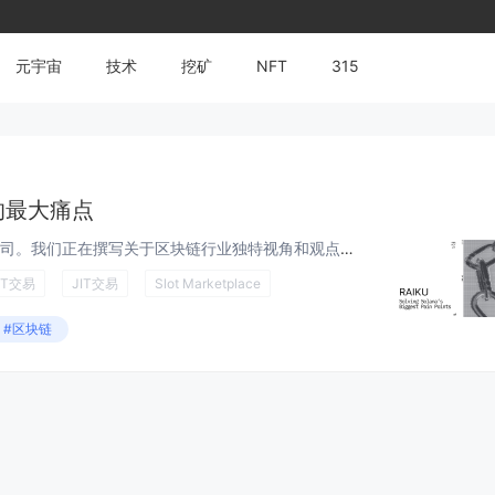
元宇宙
技术
挖矿
NFT
315
a的最大痛点
Hazeflow 是一家区块链研究公司。我们正在撰写关于区块链行业独特视角和观点的文章，并发布教育研究材料。 Raiku：解决 Solana 最大的痛点 尽管 Solana 具有高速和低费用的特点，但它缺乏解锁机构采用所需的确定性执行保...
OT交易
JIT交易
Slot Marketplace
#区块链