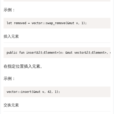
示例：
let removed = vector::swap_remove(&mut v, 1);
插入元素
public fun insert&lt;Element>(v: &mut vector&lt;Element>, e:
在指定位置插入元素。
示例：
vector::insert(&mut v, 42, 1);
交换元素