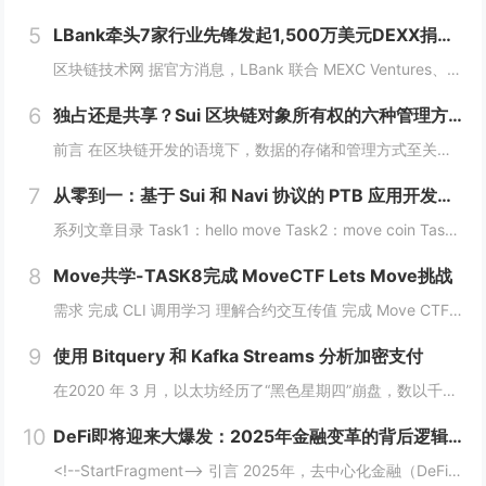
5
LBank牵头7家行业先锋发起1,500万美元DEXX捐赠计划
区块链技术网 据官方消息，LBank 联合 MEXC Ventures、HashKey Capital、SevenX Ventures、Mask Network 等共同发起了对 DEXX 的 1,500 万美元捐赠计划，该计划将为...
6
独占还是共享？Sui 区块链对象所有权的六种管理方式全解析
前言 在区块链开发的语境下，数据的存储和管理方式至关重要。而 Move 语言作为一种专为区块链设计的编程语言，以其灵活的语法和强大的能力系统，成为 Sui 区块链的核心语言。本文将围绕 Move 语言中的结构体展开，解析其在 Sui 区块...
7
从零到一：基于 Sui 和 Navi 协议的 PTB 应用开发教程
系列文章目录 Task1：hello move Task2：move coin Task3：move nft Task4：move game Task5：move swap Task6：sdk ptb 更多精彩内容，敬请期待！️...
8
Move共学-TASK8完成 MoveCTF Lets Move挑战
需求 完成 CLI 调用学习 理解合约交互传值 完成 Move CTF Lets Move 一、任务指南 合约部署地址: 0x097a3833b6b5c62ca6ad10f0509dffdadff7ce31e1...
9
使用 Bitquery 和 Kafka Streams 分析加密支付
在2020 年 3 月，以太坊经历了“黑色星期四”崩盘，数以千计的 DeFi（去中心化金融）清算被同时触发，导致网络费用从 20 gwei 飙升至 200 gwei 以上。那些能够监控并对内存池数据做出反应的人幸存下来，而那些无法做到的人则...
10
DeFi即将迎来大爆发：2025年金融变革的背后逻辑与机会
<!--StartFragment--> 引言 2025年，去中心化金融（DeFi）可能迎来一个重要的爆发时期。根据近期的新闻热点，多个因素正在推动这一趋势的到来。首先，美国政府计划建立比特币战略储备，并配合发行ETF等债务...