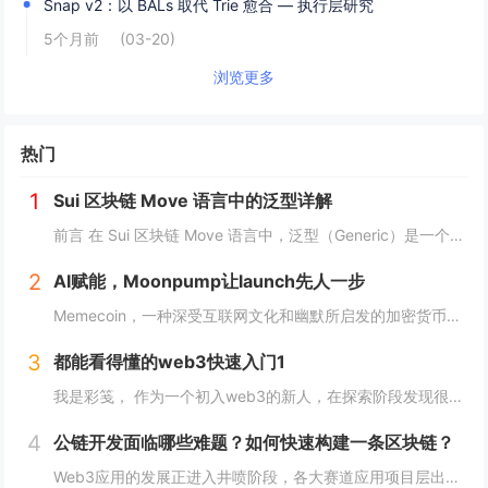
Snap v2：以 BALs 取代 Trie 愈合 — 执行层研究
5个月前
(03-20)
浏览更多
热门
1
Sui 区块链 Move 语言中的泛型详解
前言 在 Sui 区块链 Move 语言中，泛型（Generic）是一个强大的工具，它允许开发者在编写代码时进行类型或属性的抽象替代。这种抽象极大地提高了代码的灵活性，减少了重复逻辑，并提升了代码的可扩展性。本文将深入探讨 Move 中的...
2
AI赋能，Moonpump让launch先人一步
Memecoin，一种深受互联网文化和幽默所启发的加密货币，近段时间在加密市场中掀起了"meme热“。 只需在社交网络上稍微浏览，就会发现各种meme（迷因），让整个页面变得活泼有趣。这些迷因通过嘲讽和揶揄的方式，轻松地对一些严肃话题进行调...
3
都能看得懂的web3快速入门1
我是彩笺， 作为一个初入web3的新人，在探索阶段发现很多概念、工具都需要花费一定的时间和精力，才能了解到其在web3中所代表的含义。 概念上；像是去中心化、区块链、智能合约... 工具上：钱包、私钥、跨链桥... 在看到web3相...
4
公链开发面临哪些难题？如何快速构建一条区块链？
Web3应用的发展正进入井喷阶段，各大赛道应用项目层出不穷，同时公链赛道也在稳步增长，据Coingecko数据显示，目前收录的L1和L2项目已经超过7000个，这里面不仅有做基础设施的L1，还有许多专注于业务的应用链。公链的发展已不局限于基...