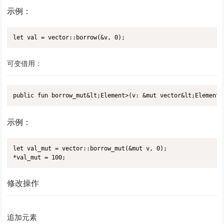
示例：
let val = vector::borrow(&v, 0);
可变借用：
public fun borrow_mut&lt;Element>(v: &mut vector&lt;Element>
示例：
let val_mut = vector::borrow_mut(&mut v, 0);

*val_mut = 100;
修改操作
追加元素