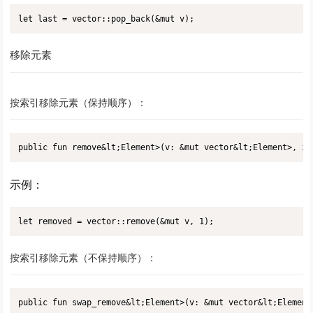
let last = vector::pop_back(&mut v);
移除元素
按索引移除元素（保持顺序）：
public fun remove&lt;Element>(v: &mut vector&lt;Element>, i:
示例：
let removed = vector::remove(&mut v, 1);
按索引移除元素（不保持顺序）：
public fun swap_remove&lt;Element>(v: &mut vector&lt;Element