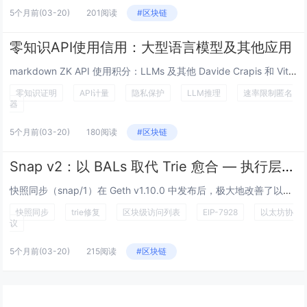
5个月前
(03-20)
201阅读
#区块链
零知识API使用信用：大型语言模型及其他应用
markdown ZK API 使用积分：LLMs 及其他 Davide Crapis 和 Vitalik Bute...
零知识证明
API计量
隐私保护
LLM推理
速率限制匿名
器
5个月前
(03-20)
180阅读
#区块链
Snap v2：以 BALs 取代 Trie 愈合 — 执行层研究
快照同步（snap/1）在 Geth v1.10.0 中发布后，极大地改善了以太坊节点的同步。但它有一个众所周知的阿喀琉...
快照同步
trie修复
区块级访问列表
EIP-7928
以太坊协
议
5个月前
(03-20)
215阅读
#区块链