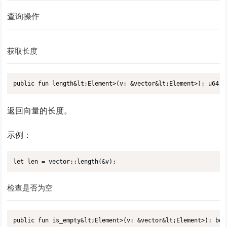
查询操作
获取长度
public fun length&lt;Element>(v: &vector&lt;Element>): u64
返回向量的长度。
示例：
let len = vector::length(&v);
检查是否为空
public fun is_empty&lt;Element>(v: &vector&lt;Element>): boo