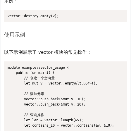
示例：
vector::destroy_empty(v);
使用示例
以下示例展示了 vector 模块的常见操作：
module example::vector_usage {

    public fun main() {

        // 创建一个空向量

        let mut v = vector::empty&lt;u64>();

        // 添加元素

        vector::push_back(&mut v, 10);

        vector::push_back(&mut v, 20);

        // 查询操作

        let len = vector::length(&v);

        let contains_10 = vector::contains(&v, &10);
